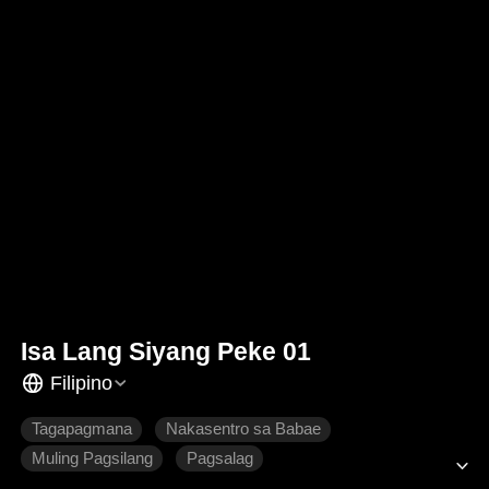
Isa Lang Siyang Peke 01
Filipino
Tagapagmana
Nakasentro sa Babae
Muling Pagsilang
Pagsalag
Pagmamahalan ng Pamilya
Makabagong Romansa