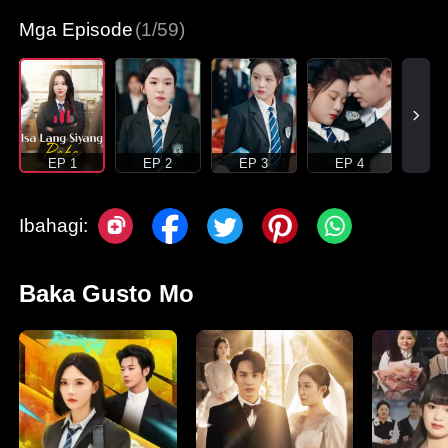
Mga Episode
(1/59)
EP 1
EP 2
EP 3
EP 4
Ibahagi:
Baka Gusto Mo