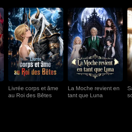
Livrée corps et âme
La Moche revient en
S
au Roi des Bêtes
tant que Luna
s