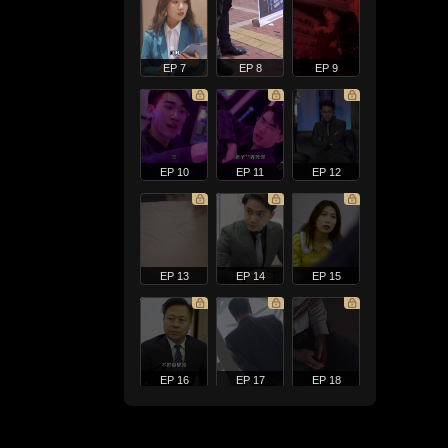
EP 7
EP 8
EP 9
EP 10
EP 11
EP 12
EP 13
EP 14
EP 15
EP 16
EP 17
EP 18