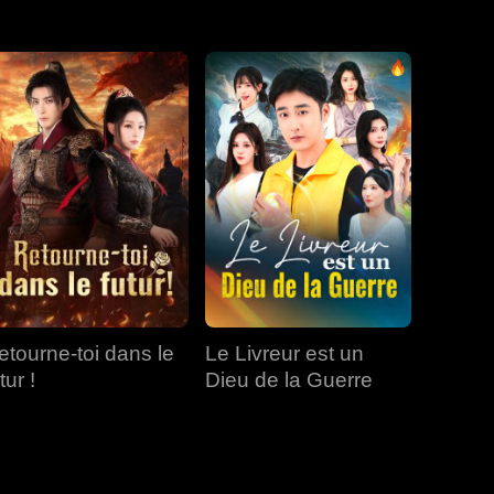
EP 19
EP 20
EP 21
EP 22
EP 23
EP 24
EP 25
EP 26
EP 27
etourne-toi dans le
Le Livreur est un
tur !
Dieu de la Guerre
EP 28
EP 29
EP 30