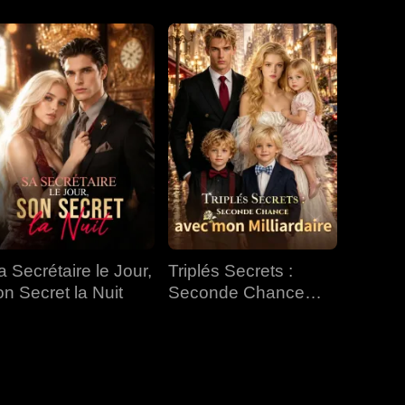
EP 31
EP 32
EP 33
EP 34
EP 35
EP 36
EP 37
EP 38
EP 39
a Secrétaire le Jour,
Triplés Secrets :
EP 40
on Secret la Nuit
Seconde Chance
avec mon Milliardaire