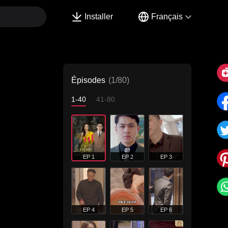
Installer
Français
Épisodes
(1/80)
1-40
41-80
EP 1
EP 2
EP 3
EP 4
EP 5
EP 6