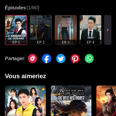
Épisodes
(1/80)
EP 1
EP 2
EP 3
EP 4
Partager:
Vous aimeriez