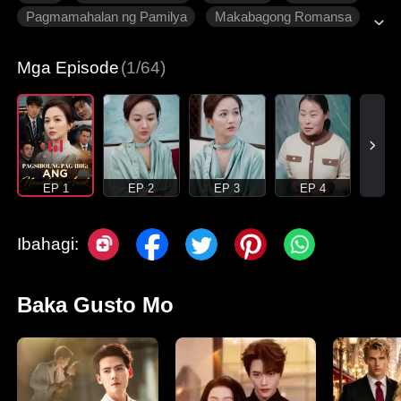
Pagmamahalan ng Pamilya
Makabagong Romansa
Mga Episode
(1/64)
EP 1
EP 2
EP 3
EP 4
Ibahagi:
Baka Gusto Mo