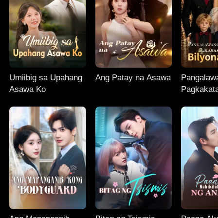
Umiibig sa Upahang
Ang Patay na Asawa
Pangalaw
Asawa Ko
Pagkakat
Kasama a
Bilyonary