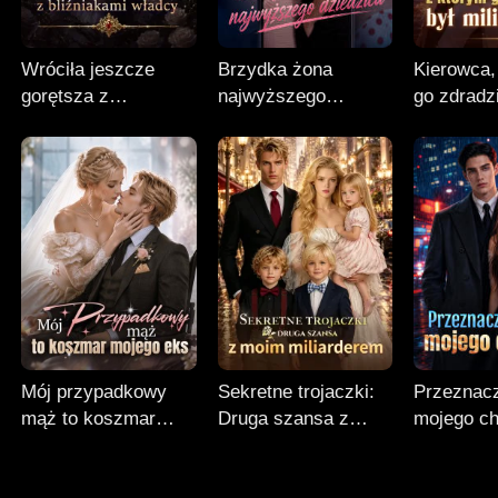
Wróciła jeszcze
Brzydka żona
Kierowca,
gorętsza z
najwyższego
go zdradzi
bliźniakami władcy
dziedzica
miliarder
Mój przypadkowy
Sekretne trojaczki:
Przeznacz
mąż to koszmar
Druga szansa z
mojego c
mojego eks
moim miliarderem