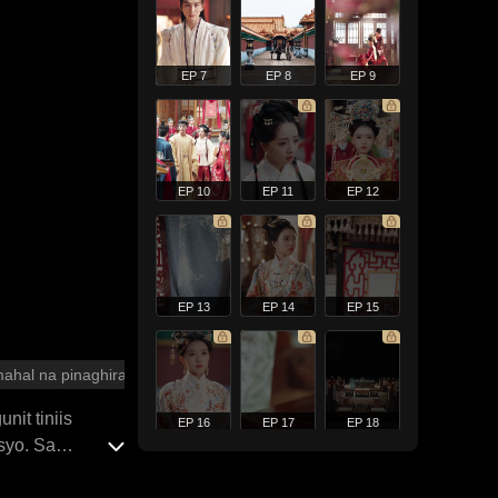
EP 7
EP 8
EP 9
EP 10
EP 11
EP 12
EP 13
EP 14
EP 15
hal na pinaghirapan
nit tiniis
EP 16
EP 17
EP 18
syo. Sa
ador, na nasa