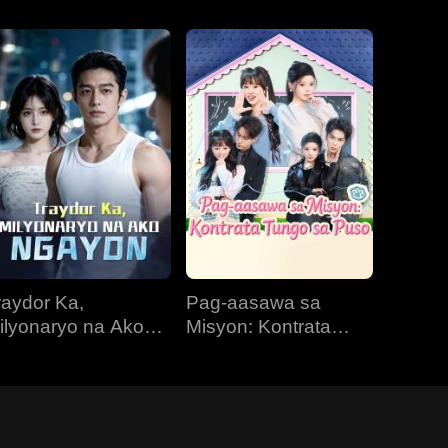
raydor Ka,
Pag-aasawa sa
ilyonaryo na Ako
Misyon: Kontrata
gayon
Tungo sa Puso