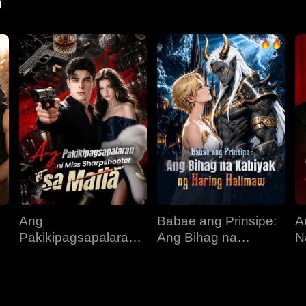
n
Ang
Babae ang Prinsipe:
A
Pakikipagsapalaran
Ang Bihag na
N
s
ni Miss Sharpshooter
Kabiyak ng Haring
B
sa Mafia
Halimaw
K