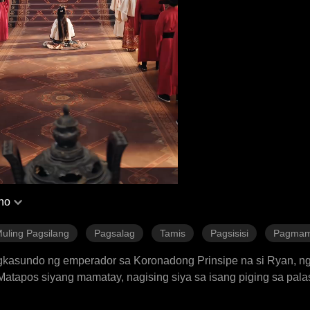
ino
uling Pagsilang
Pagsalag
Tamis
Pagsisisi
Pagmama
nagkasundo ng emperador sa Koronadong Prinsipe na si Ryan, ngu
 Matapos siyang mamatay, nagising siya sa isang piging sa pala
 ngunit malubhang nasugatan na nakababatang kapatid ng emper