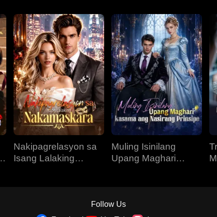
Nakipagrelasyon sa
Muling Isinilang
T
O
Isang Lalaking
Upang Maghari
M
Nakamaskara
Kasama ang
N
Nasirang Prinsipe
Follow Us