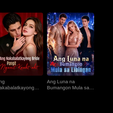
EP 31
EP 32
EP 33
EP 34
EP 35
EP 36
EP 37
EP 38
EP 39
EP 40
ng
Ang Luna na
akabalatkayong
Bumangon Mula sa
ride, Pangit Ngunit
Libingan
aakit-akit