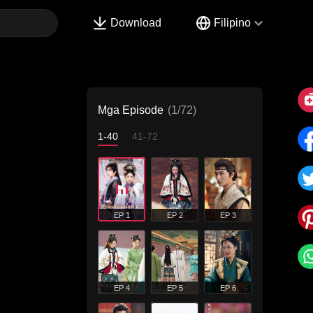
Download
Filipino
Mga Episode
(1/72)
1-40
41-72
EP 1
EP 2
EP 3
EP 4
EP 5
EP 6