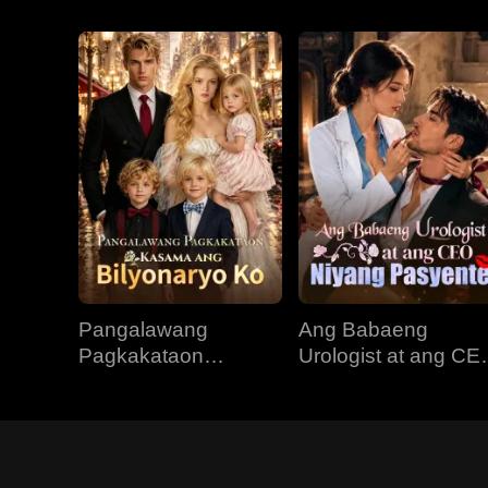
Pangalawang
Ang Babaeng
Pagkakataon
Urologist at ang CE
Kasama ang
Niyang Pasyente
Bilyonaryo Ko