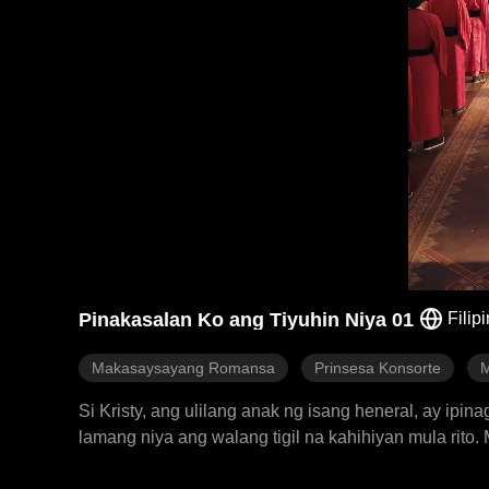
Pinakasalan Ko ang Tiyuhin Niya 01
Filip
Makasaysayang Romansa
Prinsesa Konsorte
M
Si Kristy, ang ulilang anak ng isang heneral, ay ipi
lamang niya ang walang tigil na kahihiyan mula rito.
pagkakataong ito, pinili niya si Brock, ang guwapo