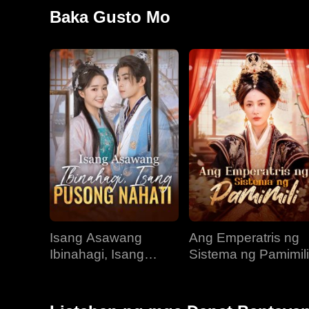
koma. Ang kanilang pagpapakasal ang hindi inaasah
Baka Gusto Mo
ni Kristy ang respeto at tunay na pag-aalaga, at um
mga alaala ng kanilang nakaraang pagsasama, ay pi
Isang Asawang
Ang Emperatris ng
Ibinahagi, Isang
Sistema ng Pamimili
Pusong Nahati