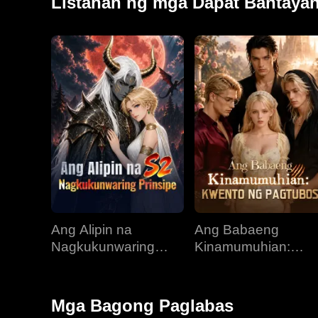
Listahan ng mga Dapat Bantaya
Ang Alipin na
Ang Babaeng
Nagkukunwaring
Kinamumuhian:
Prinsipe
Kwento ng Pagtubo
Mga Bagong Paglabas