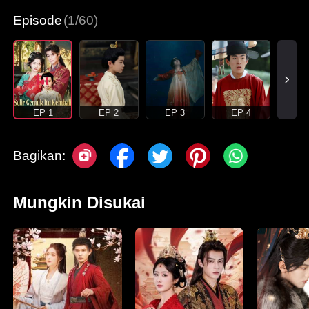
Episode
(1/60)
EP 1
EP 2
EP 3
EP 4
Bagikan:
Mungkin Disukai