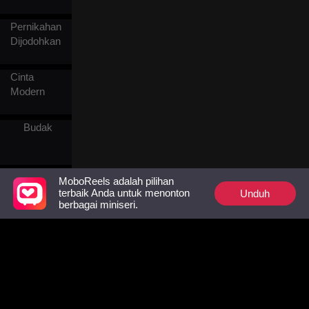
Pernikahan
Dijodohkan
Cinta
Modern
Budak
Kaisar
MoboReels adalah pilihan
Unduh
terbaik Anda untuk menonton
berbagai miniseri.
Kaya Raya
Manusia
Serigala