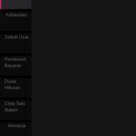
terpaksa menyembunyikan
jati dirinya sebagai vampir.
Dalam lindungan Daniel
Kehamilan
yang kuat dan penuh
perhatian, Scarlett perlahan
jatuh cinta padanya. Tapi
tiba-tiba tunangan Daniel,
Selisih Usia
Zoe, muncul dan dengan
kejam membongkar
identitas asli Daniel.
Pembunuh
Bayaran
Dunia
Hiburan
Cinta Satu
Malam
Amnesia