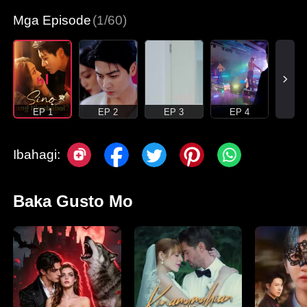
Mga Episode
(1/60)
EP 1
EP 2
EP 3
EP 4
Ibahagi:
Baka Gusto Mo