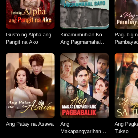
Gusto ng Alpha ang
Kinamumuhian Ko
Pag-ibig 
Pangit na Ako
Ang Pagmamahal
Pambayad
Sayo
Ang Patay na Asawa
Ang
Ang Pagk
Makapangyarihang
Tukso