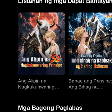
Listahan ng mga Dapat Bantaya
Ang Alipin na
Babae ang Prinsipe
Nagkukunwaring
Ang Bihag na
Prinsipe
Kabiyak ng Haring
Halimaw
Mga Bagong Paglabas