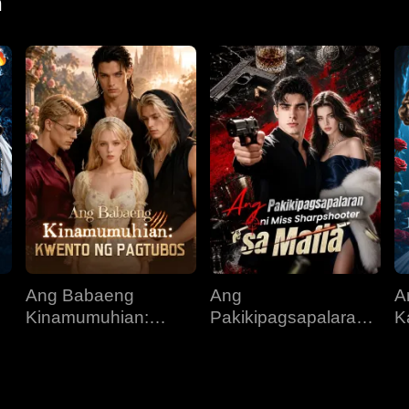
n
:
Ang Babaeng
Ang
A
Kinamumuhian:
Pakikipagsapalaran
K
Kwento ng Pagtubos
ni Miss Sharpshooter
I
sa Mafia
A