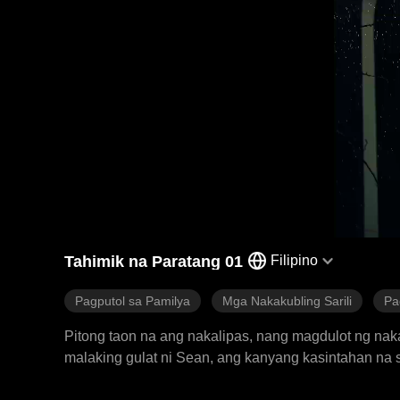
Tahimik na Paratang 01
Filipino
Pagputol sa Pamilya
Mga Nakakubling Sarili
Pa
Pitong taon na ang nakalipas, nang magdulot ng na
malaking gulat ni Sean, ang kanyang kasintahan na 
kasalanan para mailigtas si Kyson at mapilitang magt