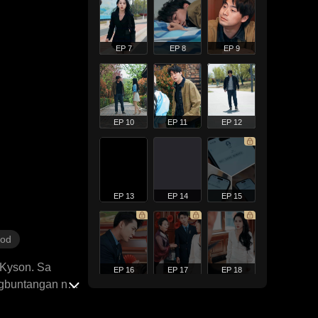
EP 7
EP 8
EP 9
EP 10
EP 11
EP 12
EP 13
EP 14
EP 15
sod
 Kyson. Sa
EP 16
EP 17
EP 18
nagbuntangan ng
 sa pulisya na