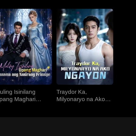
uling Isinilang
Traydor Ka,
pang Maghari
Milyonaryo na Ako
asama ang
Ngayon
asirang Prinsipe