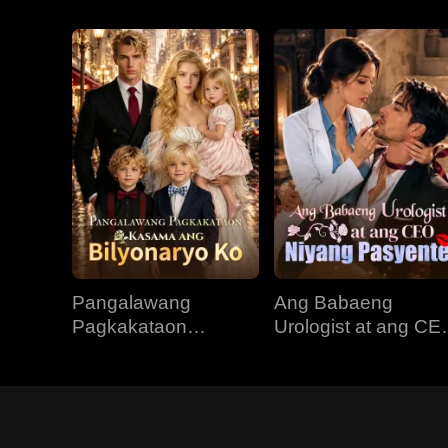
Pangalawang
Ang Babaeng
Pagkakataon
Urologist at ang CE
Kasama ang
Niyang Pasyente
Bilyonaryo Ko