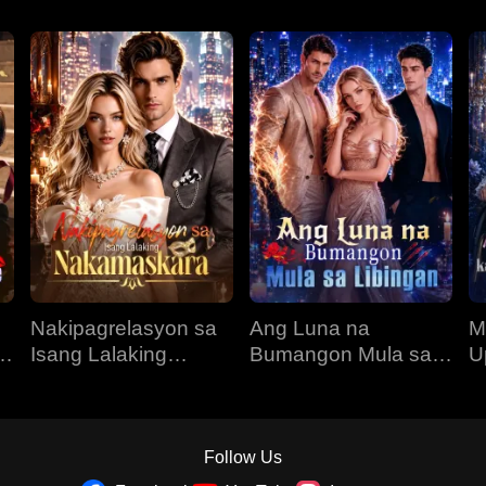
Nakipagrelasyon sa
Ang Luna na
M
O
Isang Lalaking
Bumangon Mula sa
U
Nakamaskara
Libingan
K
N
Follow Us