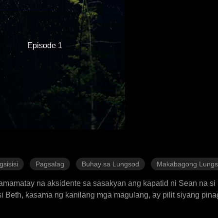
Episode 1
gsisisi
Pagsalag
Buhay sa Lungsod
Makabagong Lung
kamamatay na aksidente sa sasakyan ang kapatid ni Sean na si
si Beth, kasama ng kanilang mga magulang, ay pilit siyang pi
ungo sa bilangguan. Higit pa rito, si Beth mismo ang nagtestigo