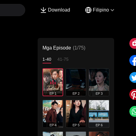
Download
Filipino
Mga Episode
(1/75)
1-40
41-75
EP 1
EP 2
EP 3
EP 4
EP 5
EP 6