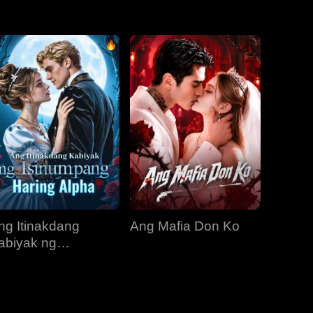
EP 31
EP 32
EP 33
EP 34
EP 35
EP 36
EP 37
EP 38
EP 39
EP 40
ng Itinakdang
Ang Mafia Don Ko
abiyak ng
sinumpang Haring
lpha