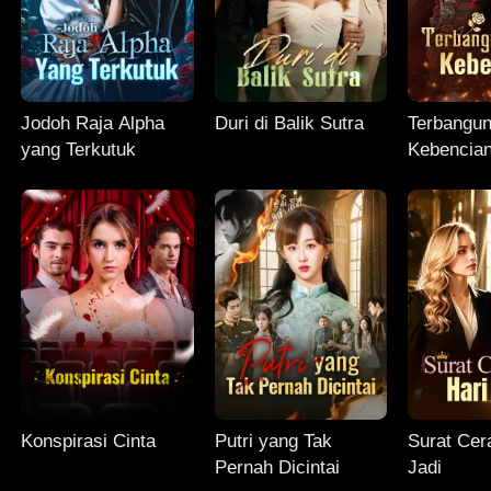
Jodoh Raja Alpha
Duri di Balik Sutra
Terbangun
yang Terkutuk
Kebencia
Konspirasi Cinta
Putri yang Tak
Surat Cera
Pernah Dicintai
Jadi