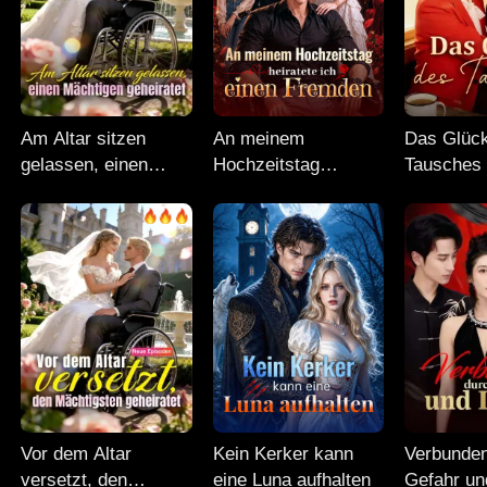
Am Altar sitzen
An meinem
Das Glüc
gelassen, einen
Hochzeitstag
Tausches
Mächtigen geheiratet
heiratete ich einen
Fremden
Vor dem Altar
Kein Kerker kann
Verbunde
versetzt, den
eine Luna aufhalten
Gefahr un