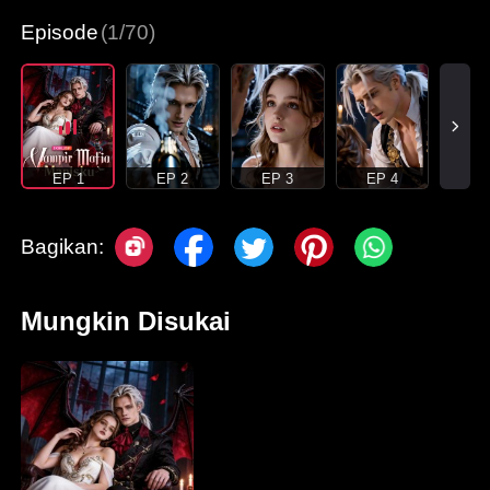
Episode
(1/70)
EP 1
EP 2
EP 3
EP 4
Bagikan:
Mungkin Disukai