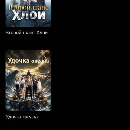
Второй шанс Хлои
Удочка океана