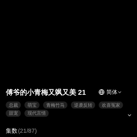
傅爷的小青梅又飒又美 21
简体
总裁
萌宝
青梅竹马
逆袭反转
欢喜冤家
甜宠
现代言情
集数
(21/87)