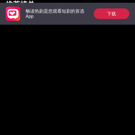
推荐榜单
畅读热剧是您观看短剧的首选
下载
App
枭爷夫人她来自农村
惊！墨总前妻马甲无
绝不原谅
数，拒绝复合！
嫁了