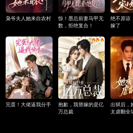
枭爷夫人她来自农村
惊！墨总前妻马甲无
绝不原谅
数，拒绝复合！
嫁了
完蛋！大佬逼我分手
抱歉，我替嫁的是亿
出狱后，
万总裁
太虐翻全