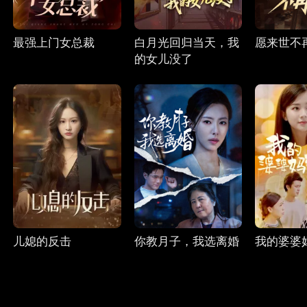
最强上门女总裁
白月光回归当天，我
愿来世不
的女儿没了
儿媳的反击
你教月子，我选离婚
我的婆婆