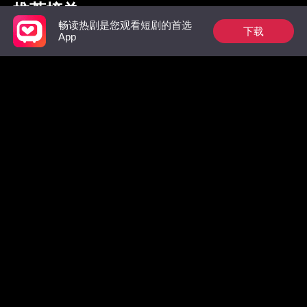
推荐榜单
畅读热剧是您观看短剧的首选
下载
App
枭爷夫人她来自农村
完蛋！大佬逼我分手
为奴三年
王的掌中