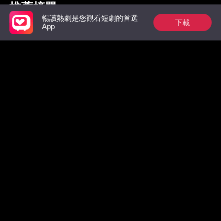
推薦榜單
暢讀熱劇是您觀看短劇的首選
下載
App
狼族的第一位男王
祁總別作了，家後是
出獄後，
后：玫瑰從枷鎖中綻
真的想跟您離婚了
太虐翻全
放