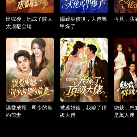
出獄後，她成了陸太
隱藏身價後，大佬馬
再見，我
太虐翻全場
甲爆了
誤愛成癮：司少的契
被逃婚後，我嫁了頂
總裁，您
約前妻
級大佬
是萬人迷