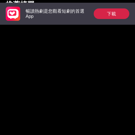
推薦榜單
暢讀熱劇是您觀看短劇的首選
下載
App
狼族的第一位男王
祁總別作了，家後是
出獄後，
后：玫瑰從枷鎖中綻
真的想跟您離婚了
太虐翻全
放