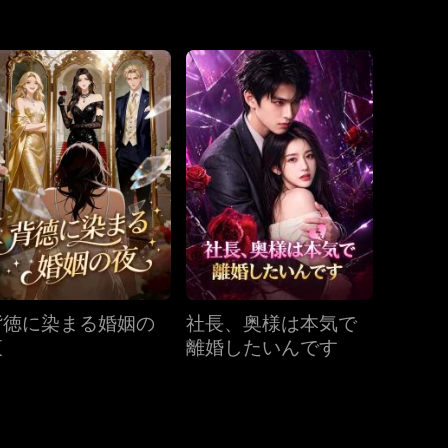
第31話
第32話
第33話
第34話
第35話
第36話
第37話
第38話
第39話
第40話
背徳に染まる婚姻の
社長、奥様は本気で
夜
離婚したいんです