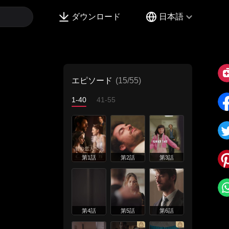
ダウンロード
日本語
エピソード
(15/55)
1-40
41-55
第1話
第2話
第3話
第4話
第5話
第6話