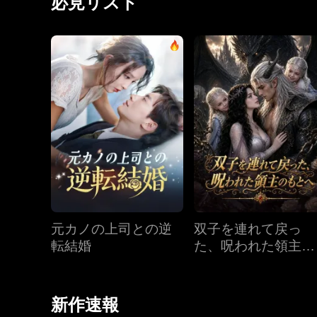
必見リスト
元カノの上司との逆
双子を連れて戻っ
転結婚
た、呪われた領主の
もとへ
新作速報