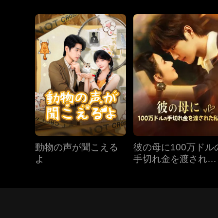
動物の声が聞こえる
彼の母に100万ドル
よ
手切れ金を渡された
私