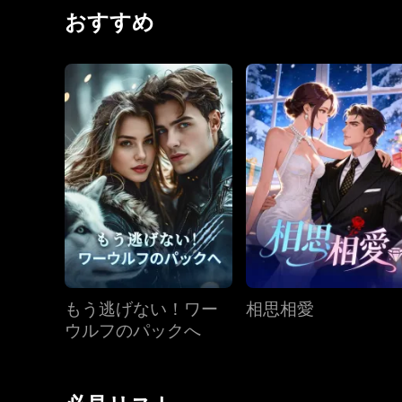
る一方で、彼女がまだ彼に抱いている引力には抗え
おすすめ
み、彼への想いと向き合うことを避ける。2人はも
ない絆に気づき始める。最後には誤解が解け、家族
もう逃げない！ワー
相思相愛
ウルフのパックへ