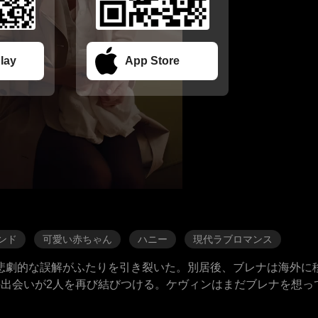
lay
App Store
ンド
可愛い赤ちゃん
ハニー
現代ラブロマンス
悲劇的な誤解がふたりを引き裂いた。別居後、ブレナは海外に
の出会いが2人を再び結びつける。ケヴィンはまだブレナを想っ
みが、愛と憤りと混乱の混在を引き起こす。ケヴィンは彼女を