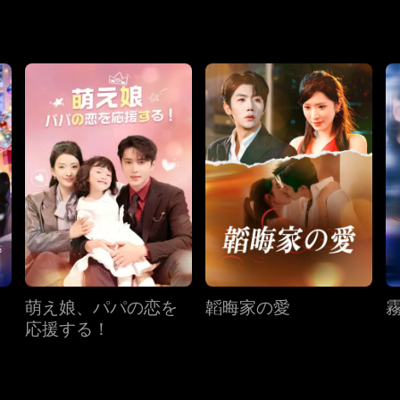
ない。ブレナは、ケヴィンが他の誰かと結婚しようとしている
つれた感情を整理しながら、自分たちのつながりの強さと、2人
として再会する。
萌え娘、パパの恋を
韜晦家の愛
応援する！