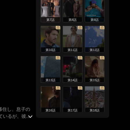
第7話
第8話
第9話
第10話
第11話
第12話
第13話
第14話
第15話
移住し、息子の
第16話
第17話
第18話
ているが、彼女
許そうと奮闘す