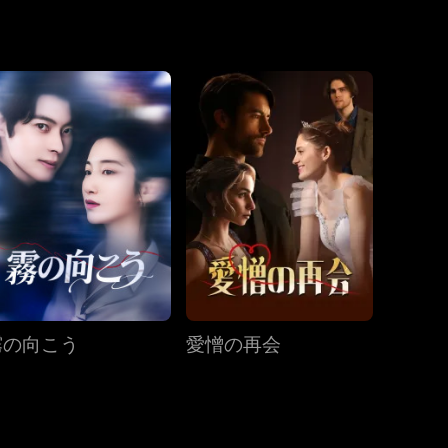
のだと思い込
の間にある切れ
第19話
第20話
第21話
第22話
第23話
第24話
第25話
第26話
第27話
霧の向こう
愛憎の再会
第28話
第29話
第30話