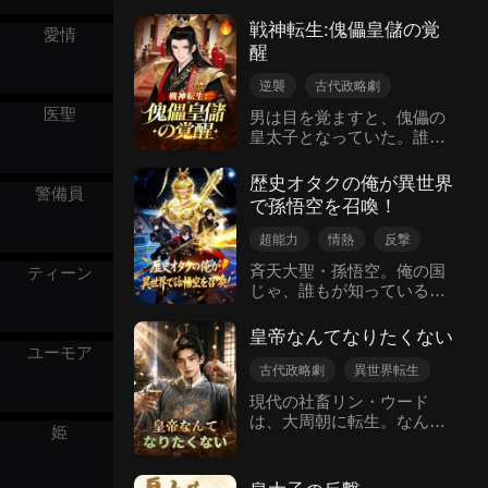
れ変わる。その娘は姑ツァ
るコシヤは、壊滅的な火事
オに命を奪われかけていた
戦神転生:傀儡皇儲の覚
愛情
の中、真実の愛の本質に気
ところだった。ロウは知恵
醒
づかせてくれた。人生のセ
を巡らせて危機を脱し、毅
カンドチャンスを与えられ
然と離縁を申し出る。かつ
逆襲
古代政略劇
たタンショユウは、クズ野
ての部下たちを集め、冤罪
異世界転生
皇太子
医聖
郎を巧みに出し抜いた。同
男は目を覚ますと、傀儡の
の真相を追い始めた彼女
時に、前世で揺るぎなく守
皇太子となっていた。誰も
モーションコミック
は、皇城司のジャオ・ヘン
ってくれたコシヤに感謝
が彼の命を狙おうとする
と手を組み、ユエンら一味
し、心からコシヤを抱きし
が、すべて見誤っている。
の罪証を次々と暴いてい
歴史オタクの俺が異世界
警備員
めた。コシヤに守られなが
この身に宿るのは、戦火の
く。すべての悪事が明るみ
で孫悟空を召喚！
ら、タンショユウはクズ野
中で鍛え上げられた最強の
に出た時、正義がついに執
郎を裁き、復讐に成功し
戦神の魂だ。謀略で打ち負
行される――。
超能力
情熱
反撃
た。二人のラブストーリー
かせると思う？彼は邪魔者
終末危機
異世界転生
斉天大聖・孫悟空。俺の国
ティーン
は多くの人々に勇気を与
の屍を踏み、帝座へと上り
じゃ、誰もが知っている名
え、真実の愛を大切にする
詰めてみせる。
だ。なのにこの世界では、
こと、逆境にあっても幸せ
その名を知る者がいない。
を追い求めることの大切さ
皇帝なんてなりたくない
俺は――そんな世界に穿越
を教えた。タンショユウと
ユーモア
した。歴2035年。蒼藍星は
コシヤは共に生涯の旅に乗
古代政略劇
異世界転生
資源枯渇により崩壊寸前。
り出し、幸せと充足感に満
逆襲
情熱
王室もの
現代の社畜リン・ウード
各国は「諸神戦場」で物資
ちた忘れられないラブスト
は、大周朝に転生。なん
を奪い合い、神の真名を通
ーリーを作り上げた。
姫
と、第一の美女である妻ス
した者だけが、その権能を
ー・ワンルまでも権臣に差
借りられる。戦利ポイント
し出す極上の寝取られ亭主
が順位を決め、敗者には神