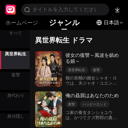
ジャンル
ホームページ
日本語
すべて
異世界転生 ドラマ
異世界転生
彼女の復讐～風波を鎮め
る娘～
異世界転生
復讐
復讐
長女
逆襲
都の首輔の嫡女シャオ・ロ
ウは、夫ジャオ・ユエンが
古代ロマンス
敵国と内通している陰謀を
偶然知ってしまう。だが彼
俺の贔屓はあなたのため
身代わり
女は逆に「通敵の罪」を着
せられ、家族もろとも窮地
復讐
ハッピーエンド
に陥れられる。妊娠中に崖
生まれ変わり
ハニー
コ家の養女タンショユウ
から突き落とされ、命を落
身分隠し
は、かつてクズ野郎の裏切
異世界転生
とした彼女は――同じ名を
りに遭い、世界がひっくり
現代ラブロマンス
持つ商家の娘として、生ま
返った。彼女の庇護者であ