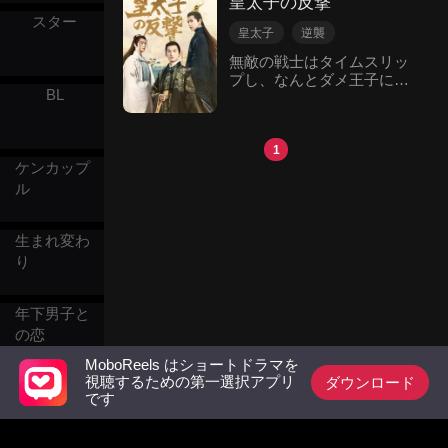
皇太子の反撃
として生まれ変わってしま
罰。拒絶には天災。弱者に
スター
う。「もう、こんな人生は
居場所はない、神話が現実
皇太子
逆襲
終わりだ」――彼は大暴れ
を裁く戦場。だが、この世
異世界転生
無敵の戦士はタイムスリッ
で形勢を逆転させる。勅命
界が失った神話を、俺は知
プし、なんとダメ王子にな
で家宅捜索を執行し、銀貨
っている。斉天大聖、関聖
BL
ったの？彼は天下を君臨す
五百万両を没収。法廷では
帝君、門神――忘れられた
る姿を見てみよう！
尚方宝剣を振るい、チャ
真名が蘇る時、諸神戦場の
オ・デチャンを斬首し、傲
秩序は揺らぎ始める。
1
慢な皇太后に自ら平手打ち
ケンカップ
をさせる。花街で競売にか
ル
けられた妻を救うため、彼
は万金を投げ売り、身請け
状を破り捨て、ついに妻の
生まれ変わ
心を掴む。皇太后は蛮族と
り
結託し、三十万の大軍を率
いて迫る。ウードは現代の
火器と戦車の設計図を描
年下男子と
き、民衆を率いて敵を平定
する。やがて皇帝は跪いて
の恋
譲位を懇願するが、ウード
MoboReels はショートドラマを
は天下を見下ろす――。
ダウンロード
視聴するための第一選択アプリ
軍神
「俺は皇帝になりたくなか
です
った。だが、なってみれば
悪くない。」