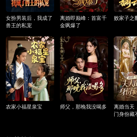
女扮男装后，我成了
离婚即巅峰：首富千
败家子之
兽王的私宠
金飒爆了
农家小福星泉宝
师父，那晚我没喝多
离婚当天
门身份藏