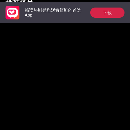
推荐榜单
畅读热剧是您观看短剧的首选
下载
App
枭爷夫人她来自农村
祁总别作了，太太是
惊！墨总
真的想跟您离婚了
数，拒绝