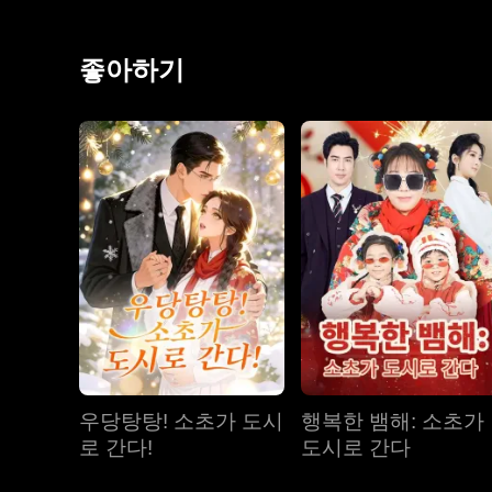
떠나게 되었다. 그렇게 18년이란 세월이 흘렀다. 세 
실을 알았을 때, 여자는 남자가 이미 새로운 짝을 찾아
좋아하기
자리에 모이게 된 것이다.
우당탕탕! 소초가 도시
행복한 뱀해: 소초가
로 간다!
도시로 간다