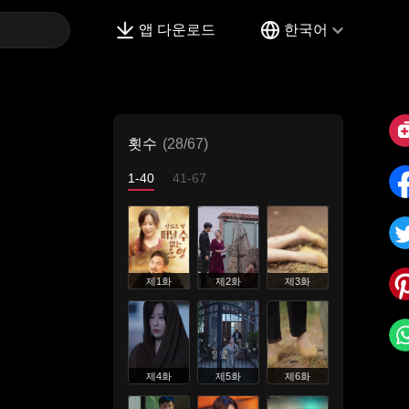
앱 다운로드
한국어
횟수
(28/67)
1-40
41-67
제1화
제2화
제3화
제4화
제5화
제6화