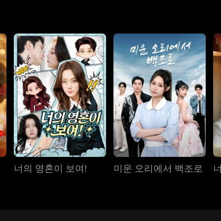
너의 영혼이 보여!
미운 오리에서 백조로
너