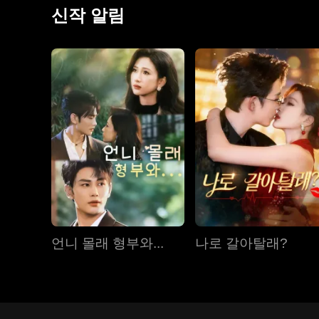
신작 알림
언니 몰래 형부와...
나로 갈아탈래?