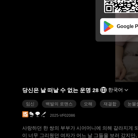
Google P
당신은 날 떠날 수 없는 운명 28
한국어
임신
백발의 로맨스
오해
재결합
눈물
2025-VF02086
사랑하던 한 쌍의 부부가 시어머니에 의해 갈라지게 되
이 너무 그리웠던 여자가 어느 날 그들을 보러 갔지만