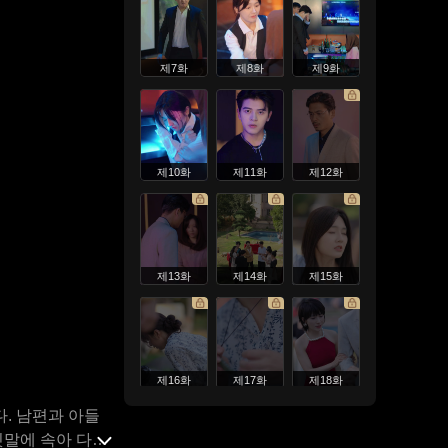
제7화
제8화
제9화
제10화
제11화
제12화
제13화
제14화
제15화
제16화
제17화
제18화
. 남편과 아들
짓말에 속아 다시