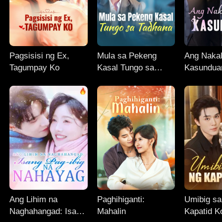
Pagsisisi ng Ex,
Mula sa Pekeng
Ang Naka
Tagumpay Ko
Kasal Tungo sa
Kasundua
Tadhana
Ang Lihim na
Paghihiganti:
Umibig sa
Naghahangad: Isang
Mahalin
Kapatid K