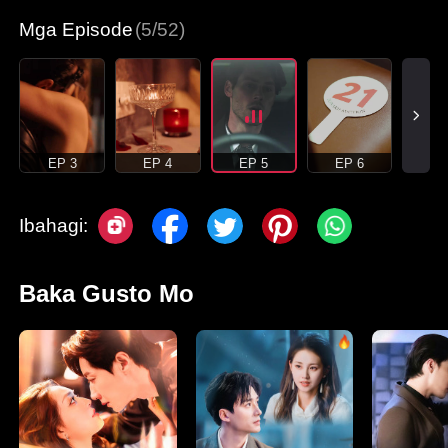
Mga Episode
(5/52)
EP 3
EP 4
EP 5
EP 6
Ibahagi:
Baka Gusto Mo