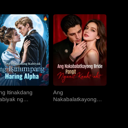
EP 31
EP 32
EP 33
EP 34
EP 35
EP 36
EP 37
EP 38
EP 39
EP 40
ng Itinakdang
Ang
abiyak ng
Nakabalatkayong
sinumpang Haring
Bride, Pangit Ngunit
lpha
Kaakit-akit