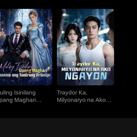
uling Isinilang
Traydor Ka,
pang Maghari
Milyonaryo na Ako
asama ang
Ngayon
asirang Prinsipe