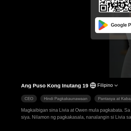
Google P
Ang Puso Kong Inutang 19
Filipino
CEO
Hindi Pagkakaunawaan
Pantasya at Kab
Magkaibigan sina Livia at Owen mula pagkabata. Sa 
siya. Nilamon ng pagkakasala, nanalangin si Livia
tagapagmana na si Cassian kapalit ng buhay ni Owe