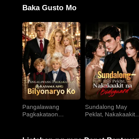
"minamahal" na si Charlotte, pinagmamasdan niya si L
Baka Gusto Mo
ng kanyang puso. Nang matuklasan ang katotohanan –
nabasag sa paghihinayang si Cassian at nagsimula n
na si Livia sa pagtulong kay Owen na maibalik ang 
Pangalawang
Sundalong May
Pagkakataon
Peklat, Nakakaakit
Kasama ang
na Bodyguard
Bilyonaryo Ko