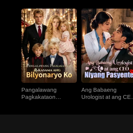
Pangalawang
Ang Babaeng
Pagkakataon
Urologist at ang CE
Kasama ang
Niyang Pasyente
Bilyonaryo Ko