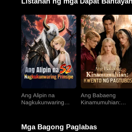
Listahan ng mga Dapat Bantaya
Ang Alipin na
Ang Babaeng
Nagkukunwaring
Kinamumuhian:
Prinsipe
Kwento ng Pagtubo
Mga Bagong Paglabas