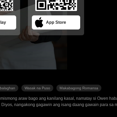
lay
App Store
abalaghan
Wasak na Puso
Makabagong Romansa
mismong araw bago ang kanilang kasal, namatay si Owen haban
 sa Diyos, nangakong gagawin ang isang daang gawain para s
n. Sa loob ng limang taon, habang nahuhumaling si Cassian s