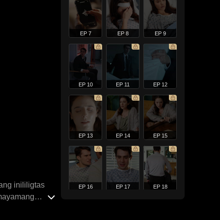
EP 7
EP 8
EP 9
EP 10
EP 11
EP 12
EP 13
EP 14
EP 15
g inililigtas
EP 16
EP 17
EP 18
a mayamang
a kanyang