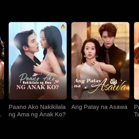
ivia na inaapi at nagdurusa para rito. Hiniling pa niya kay Li
 na si Livia ang nagligtas kay Cassian – at siya'y nagpasyang
g walang tigil na paghabol upang makuha siya muli. Ngunit n
kanyang mga alaala. Ano ang kanyang pipiliin?
Paano Ako Nakikilala
Ang Patay na Asawa
P
ng Ama ng Anak Ko?
T