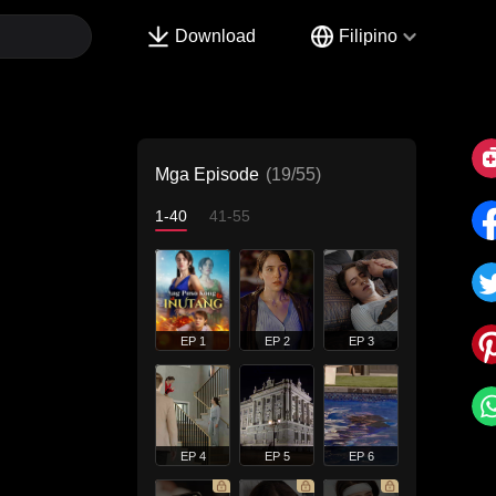
Download
Filipino
Mga Episode
(19/55)
1-40
41-55
EP 1
EP 2
EP 3
EP 4
EP 5
EP 6