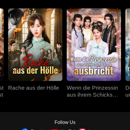
st
Rache aus der Hölle
Wenn die Prinzessin
D
st
aus ihrem Schicksal
u
ausbricht
Follow Us