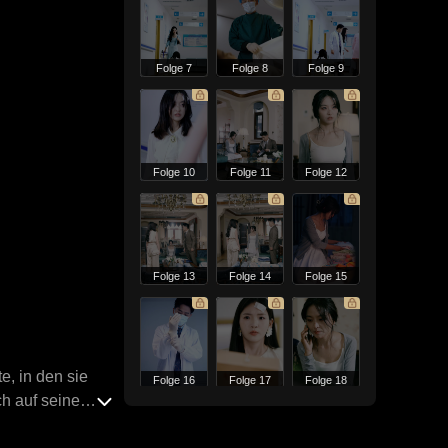
Folge 7
Folge 8
Folge 9
Folge 10
Folge 11
Folge 12
Folge 13
Folge 14
Folge 15
e, in den sie
Folge 16
Folge 17
Folge 18
ch auf seine
lose