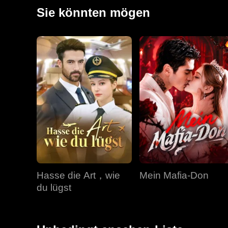
Missachtung führte dazu, dass Kaylee entscheidende
Sie könnten mögen
Ableben führte.
Hasse die Art，wie
Mein Mafia-Don
du lügst