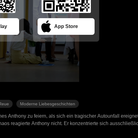
lay
App Store
Reue
Moderne Liebesgeschichten
Anthony zu feiern, als sich ein tragischer Autounfall ereignet
aos reagierte Anthony nicht. Er konzentrierte sich ausschließli
ilfe und vernachlässigte Kaylees missliche Lage. Diese gefühl