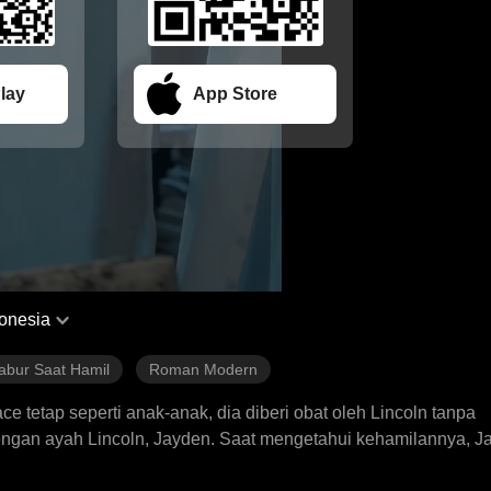
lay
App Store
onesia
abur Saat Hamil
Roman Modern
e tetap seperti anak-anak, dia diberi obat oleh Lincoln tanpa
dengan ayah Lincoln, Jayden. Saat mengetahui kehamilannya, J
pun dimulai. Grace kemudian berangsur pulih kesadarannya