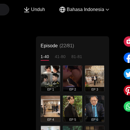
Unduh
Bahasa Indonesia
Episode
(22/81)
1-40
41-80
81-81
EP 1
EP 2
EP 3
EP 4
EP 5
EP 6