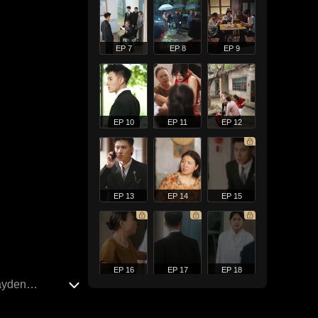
EP 7
EP 8
EP 9
EP 10
EP 11
EP 12
EP 13
EP 14
EP 15
EP 16
EP 17
EP 18
ayden
, mengungkap