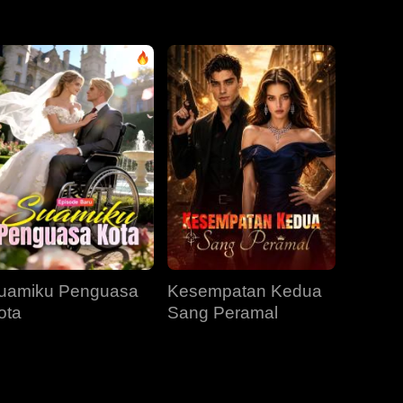
EP 31
EP 32
EP 33
EP 34
EP 35
EP 36
EP 37
EP 38
EP 39
EP 40
uamiku Penguasa
Kesempatan Kedua
ota
Sang Peramal