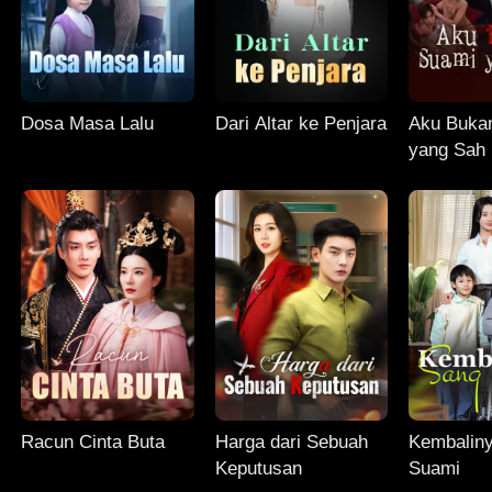
Dosa Masa Lalu
Dari Altar ke Penjara
Aku Buka
yang Sah
Racun Cinta Buta
Harga dari Sebuah
Kembalin
Keputusan
Suami