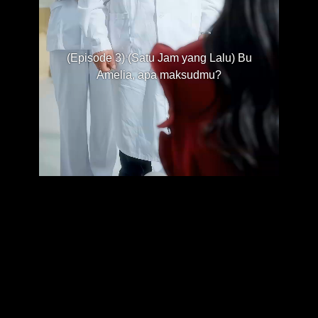
(Episode 3) (Satu Jam yang Lalu) Bu
Amelia, apa maksudmu?