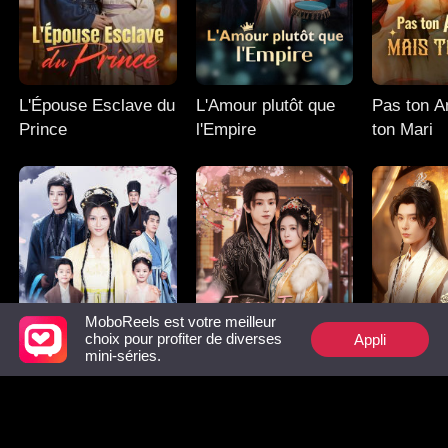
L'Épouse Esclave du
L'Amour plutôt que
Pas ton A
Prince
l'Empire
ton Mari
MoboReels est votre meilleur
Appli
choix pour profiter de diverses
mini-séries.
À Quoi Bon un
Trop Tard, Je suis
Trop Tard,
Homme ?
déjà Impératrice
Altesse