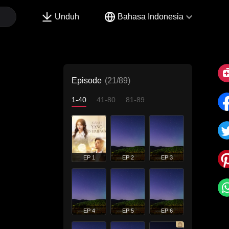
Unduh
Bahasa Indonesia
Episode
(21/89)
1-40
41-80
81-89
EP 1
EP 2
EP 3
EP 4
EP 5
EP 6