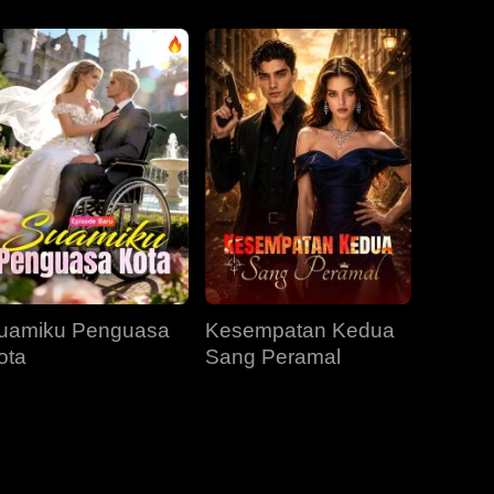
EP 31
EP 32
EP 33
EP 34
EP 35
EP 36
EP 37
EP 38
EP 39
uamiku Penguasa
Kesempatan Kedua
EP 40
ota
Sang Peramal