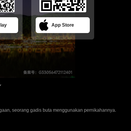
lay
App Store
gaan, seorang gadis buta menggunakan pernikahannya.