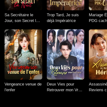
Sa Secrétaire le
Trop Tard, Je suis
Mariage É
Jour, son Secret la
déjà Impératrice
PDG cac
Nuit
Vengeance venue de
Deux Vies pour
Assassiné
l'enfer
Retrouver mon Vrai
Reviens 
Foyer
Héritière