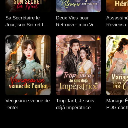
Sa Secrétaire le
Deux Vies pour
Assassiné
Jour, son Secret la
Retrouver mon Vrai
Reviens 
Nuit
Foyer
Héritière
Vengeance venue de
Trop Tard, Je suis
Mariage É
l'enfer
déjà Impératrice
PDG cac