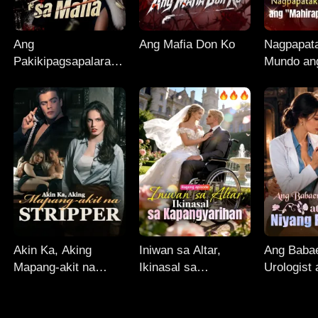
Ang
Ang Mafia Don Ko
Nagpapat
Pakikipagsapalaran
Mundo an
ni Miss
"Mahirap"
Sharpshooter sa
Asawa
Mafia
Akin Ka, Aking
Iniwan sa Altar,
Ang Baba
Mapang-akit na
Ikinasal sa
Urologist 
Stripper
Kapangyarihan
CEO Niya
Pasyente