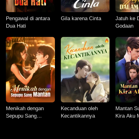
Pengawal di antara
Gila karena Cinta
Jatuh ke 
Dua Hati
Godaan
Menikah dengan
Kecanduan oleh
Mantan S
Sepupu Sang
Kecantikannya
Kira Aku 
Mantan