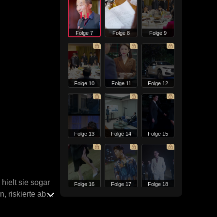
Folge 7
Folge 8
Folge 9
Folge 10
Folge 11
Folge 12
Folge 13
Folge 14
Folge 15
hielt sie sogar
Folge 16
Folge 17
Folge 18
 riskierte aber