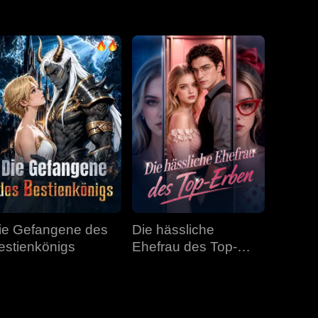
Folge 31
Folge 32
Folge 33
Folge 34
Folge 35
Folge 36
Folge 37
Folge 38
Folge 39
Folge 40
ie Gefangene des
Die hässliche
estienkönigs
Ehefrau des Top-
Erben