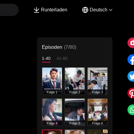
Runterladen
Deutsch
Episoden
(7/80)
1-40
41-80
Folge 1
Folge 2
Folge 3
Folge 4
Folge 5
Folge 6