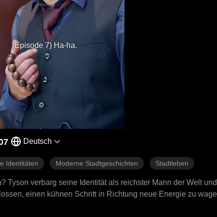
(Episode 7) Ha-ha.
07
Deutsch
 Identitäten
Moderne Stadtgeschichten
Stadtleben
Tyson verbarg seine Identität als reichster Mann der Welt und 
ssen, einen kühnen Schritt in Richtung neue Energie zu wagen,
enthüllte Tyson seine wahre Identität und wendete das Blatt!