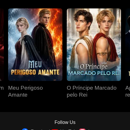
om
Meu Perigoso
O Príncipe Marcado
A
Amante
pelo Rei
r
r
á
Follow Us