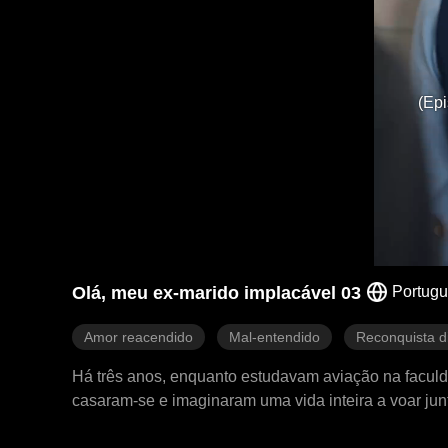
(Epi
Olá, meu ex-marido implacável 03
Portug
Amor reacendido
Mal-entendido
Reconquista dif
Há três anos, enquanto estudavam aviação na faculd
casaram-se e imaginaram uma vida inteira a voar junt
erradamente que ela estava envolvida com um homem 