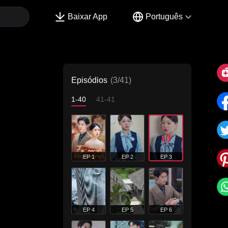
Baixar App
Português
Episódios
(3/41)
1-40
41-41
EP 1
EP 2
EP 3
EP 4
EP 5
EP 6