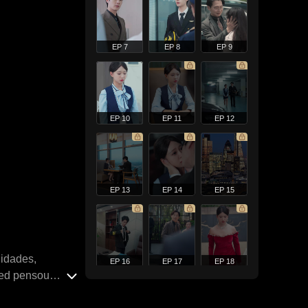
EP 7
EP 8
EP 9
EP 10
EP 11
EP 12
EP 13
EP 14
EP 15
lidades,
EP 16
EP 17
EP 18
red pensou
separação. Três