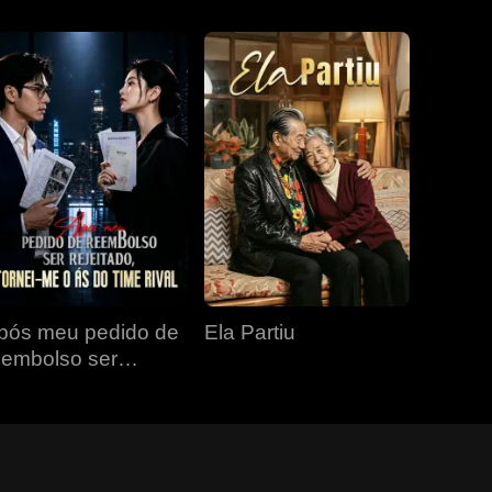
pós meu pedido de
Ela Partiu
eembolso ser
ejeitado, tornei-me o
s do time rival