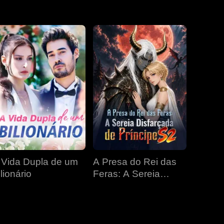
EP 31
EP 32
EP 33
EP 34
EP 35
EP 36
EP 37
EP 38
EP 39
EP 40
 Vida Dupla de um
A Presa do Rei das
lionário
Feras: A Sereia
Disfarçada de
Príncipe