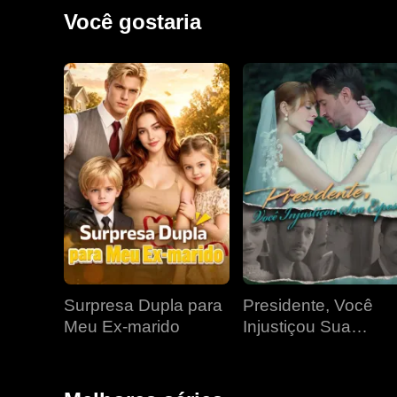
anos depois, quando se reencontraram, Jared já esta
Você gostaria
Surpresa Dupla para
Presidente, Você
Meu Ex-marido
Injustiçou Sua
Esposa