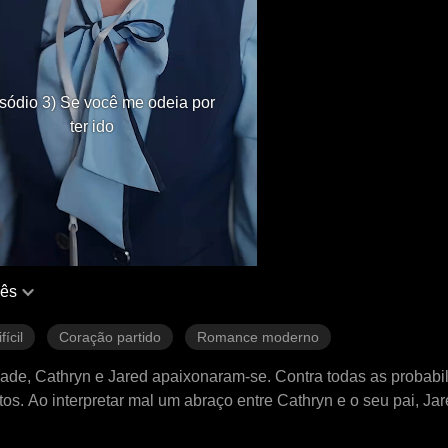
sódio 3) Se você me odeia por
ter ido
uês
ícil
Coração partido
Romance moderno
ade, Cathryn e Jared apaixonaram-se. Contra todas as probabi
os. Ao interpretar mal um abraço entre Cathryn e o seu pai, Ja
mais velho para obter ganhos financeiros, o que levou à sua 