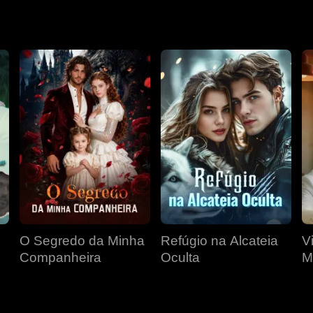
va envolvido com outra mulher...
O Segredo da Minha
Refúgio na Alcateia
V
Companheira
Oculta
M