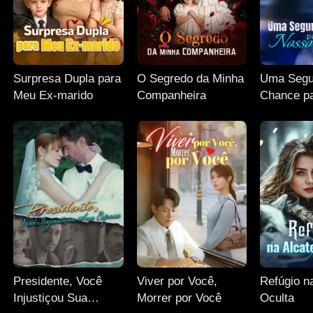
Surpresa Dupla para
O Segredo da Minha
Uma Seg
Meu Ex-marido
Companheira
Chance p
Amor
Presidente, Você
Viver por Você,
Refúgio n
Injustiçou Sua
Morrer por Você
Oculta