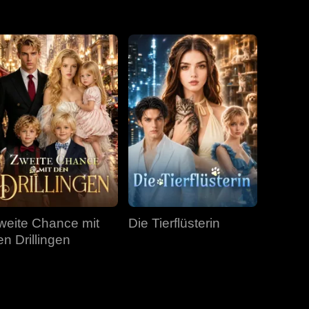
Folge 31
Folge 32
Folge 33
Folge 34
Folge 35
Folge 36
Folge 37
Folge 38
Folge 39
Folge 40
weite Chance mit
Die Tierflüsterin
en Drillingen