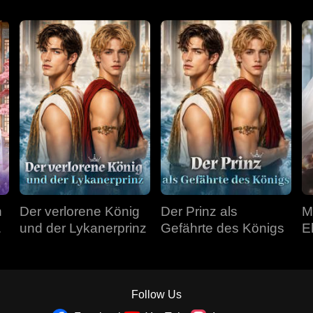
n
Der verlorene König
Der Prinz als
M
und der Lykanerprinz
Gefährte des Königs
E
A
Follow Us