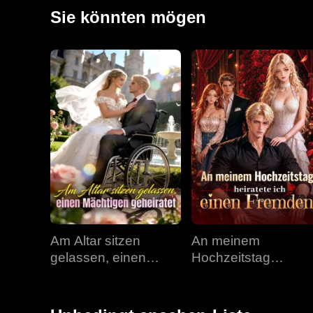
den Mord an seiner Familie. Nun als unbesiegbarer K
Sie könnten mögen
oder endgültig trennen?
Am Altar sitzen
An meinem
gelassen, einen
Hochzeitstag
Mächtigen geheiratet
heiratete ich einen
Fremden