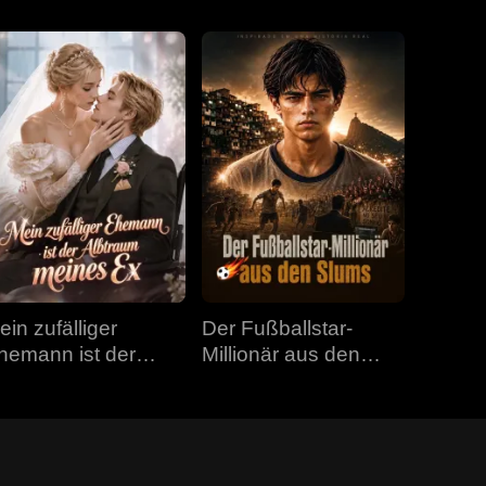
ein zufälliger
Der Fußballstar-
hemann ist der
Millionär aus den
lbtraum meines Ex
Slums