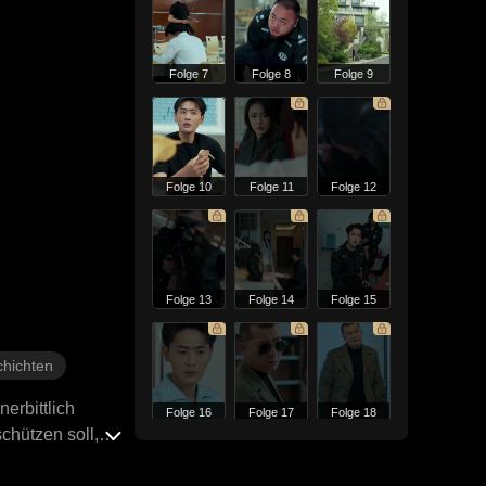
Folge 7
Folge 8
Folge 9
Folge 10
Folge 11
Folge 12
Folge 13
Folge 14
Folge 15
hichten
erbittlich
Folge 16
Folge 17
Folge 18
schützen soll,
en Wahrheit über