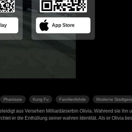
lay
App Store
Phantasie
Kung Fu
Familienfehde
Moderne Stadtgesc
eidigt aus Versehen Milliardärserbin Olivia. Während sie ihn un
chtet er die Enthüllung seiner wahren Identität. Als er Olivia be
eine Kindheitsliebe, und ihre Verbindung führt ihn zur grausam