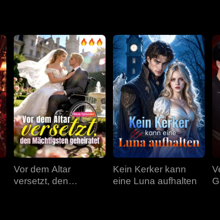
ämpfer beginnt er seinen Rachefeldzug. Wird seine Rache sie 
Vor dem Altar
Kein Kerker kann
V
versetzt, den
eine Luna aufhalten
G
Mächtigsten
geheiratet