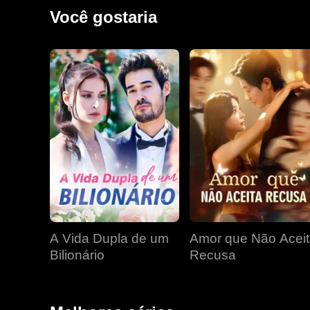
se abrir, ambos ainda precisam enfrentar barreiras so
Você gostaria
A Vida Dupla de um
Amor que Não Acei
Bilionário
Recusa