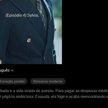
(Episódio 4) Sylvia,
uguês
Coração partido
Romance moderno
oubada e a vida virada do avesso. Para pagar as despesas médic
r julgá-la ambiciosa. Exausta, ela foge e acaba reencontrando 
aprende a amar e busca redenção. Mesmo com o coração de Sylv