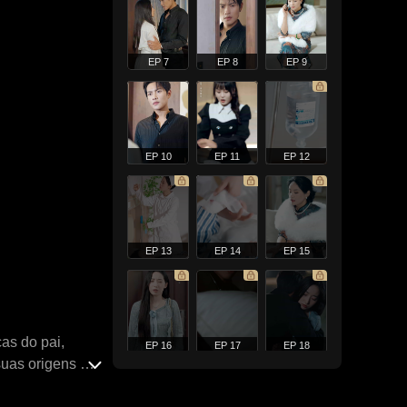
EP 7
EP 8
EP 9
EP 10
EP 11
EP 12
EP 13
EP 14
EP 15
as do pai,
EP 16
EP 17
EP 18
suas origens ao
ia começando a