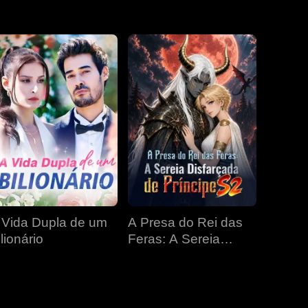
EP 31
EP 32
EP 33
EP 34
EP 35
EP 36
EP 37
EP 38
EP 39
EP 40
 Vida Dupla de um
A Presa do Rei das
lionário
Feras: A Sereia
Disfarçada de
Príncipe