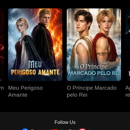
om
Meu Perigoso
O Príncipe Marcado
A
Amante
pelo Rei
r
r
á
Follow Us