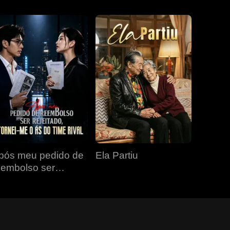
pós meu pedido de
Ela Partiu
eembolso ser
ejeitado, tornei-me o
s do time rival