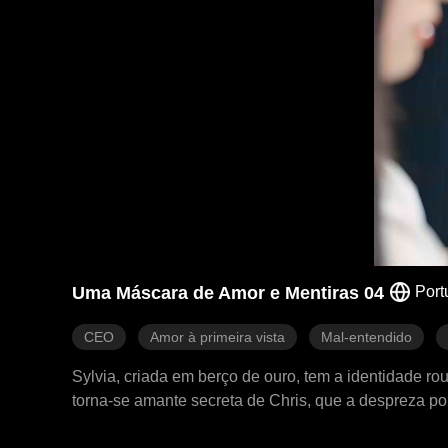
Uma Máscara de Amor e Mentiras 04
Port
CEO
Amor à primeira vista
Mal-entendido
Sylvia, criada em berço de ouro, tem a identidade r
torna-se amante secreta de Chris, que a despreza po
cruzar com a família Dixon. Enquanto isso, Chris 