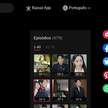
Baixar App
Português
Episódios
(4/79)
1-40
41-79
EP 1
EP 2
EP 3
EP 4
EP 5
EP 6