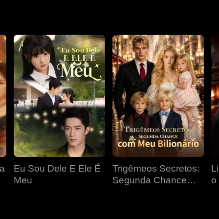
ciais e os erros do passado.
ta
Eu Sou Dele E Ele É
Trigêmeos Secretos:
L
Meu
Segunda Chance
o
com Meu Bilionário
P