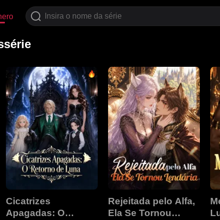
nero
série
Cicatrizes
Rejeitada pelo Alfa,
M
Apagadas: O
Ela Se Tornou
L