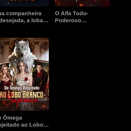
ua companheira
O Alfa Todo-
desejada, a loba
Poderoso
anca secreta
Reconquista Sua
Rejeitada
e Ômega
jeitado ao Lobo