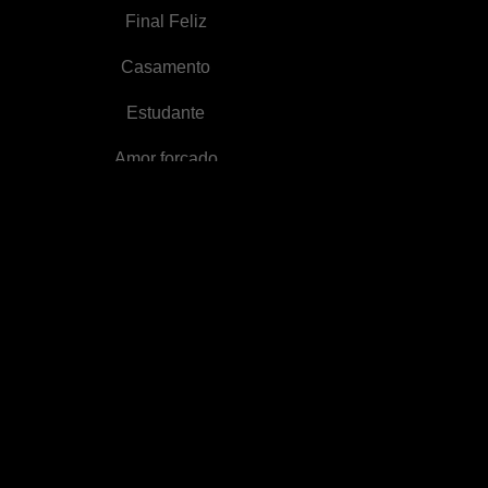
Oculta
Final Feliz
Casamento
Estudante
Amor forçado
Fantasia
Amor em tempos
passados
Fantasia ocidental
Persona-Playboy
Filha legítima
Ator
Suspense