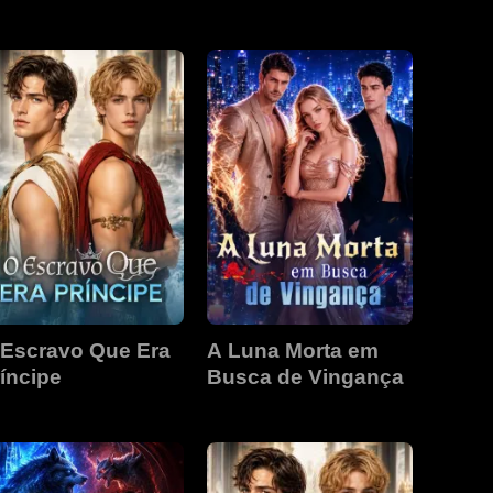
 Escravo Que Era
A Luna Morta em
íncipe
Busca de Vingança