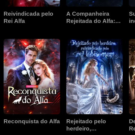
Reivindicada pelo
A Companheira
S
Rei Alfa
Rejeitada do Alfa:
in
Despertando o
br
Lobo Branco
Reconquista do Alfa
Rejeitado pelo
D
herdeiro,
Re