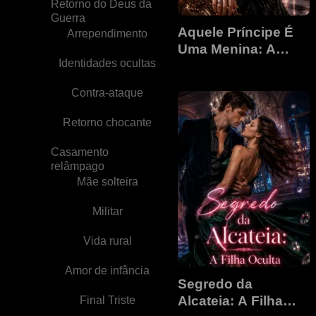
Retorno do Deus da
Guerra
Aquele Príncipe É
Arrependimento
Uma Menina: A
Identidades ocultas
Companheira
Escrava do Rei
Contra-ataque
Cruel
Retorno chocante
Casamento
relâmpago
Mãe solteira
Militar
Vida rural
Amor de infância
Segredo da
Alcateia: A Filha
Final Triste