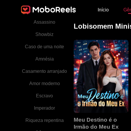
Início
Gê
Diferença de idade
Assassino
Lobisomem Minis
Showbiz
Caso de uma noite
Amnésia
Casamento arranjado
Amor moderno
Escravo
Imperador
Meu Destino é o
Riqueza repentina
Irmão do Meu Ex