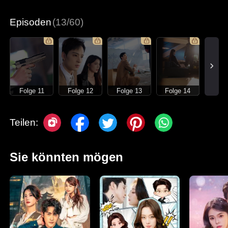
Moderne Stadtgeschichten
Moderne Liebesgeschichten
Episoden
(13/60)
Folge 11
Folge 12
Folge 13
Folge 14
Teilen:
Sie könnten mögen