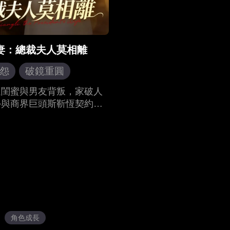
妻：總裁夫人莫相離
怨
破鏡重圓
遭閨蜜與男友背叛，家破人
外與商界巨頭斯靳恆契約結
人從各取所需到真心相愛，
女友挑起誤會而離婚。厲淺
在海邊暈倒被救，發現自己
黎家失散千金，逆襲歸來。斯
明真相，拼死救她，最終破
，重歸於好，迎來幸福結
角色成長