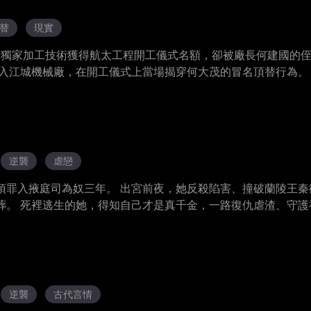
替
現實
米的獨家加工技術獲得航太工程開工儀式名額，卻被廠長何建國的
加入江城機械廠，在開工儀式上當場揭穿何大茂的冒名頂替行為。
任航太工程精密加工總負責人。 功成名就後，他開辦科技夜校，將
逆襲
虐戀
頂罪入掖庭司為奴三年。 出宮前夜，她反殺陷害、撞破蘭陵王秦
葬。 死裡逃生的她，得知自己才是真千金，一路復仇虐渣、守護
扳倒幕後黑手，終獲幸福。
逆襲
古代言情