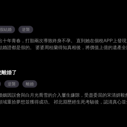
尼的陪伴下，他顛覆了只有女性才能成為首領伴侶的古老法則。 
帝國的規則，最終在心愛的王子身旁，牢牢站穩了屬於自己的位
假結婚
逆襲
出十年青春，打胎兩次導致終身不孕。 直到她在個稅APP上發
結婚證都是假的。 婆婆周桂蘭得知真相後，將價值上億的遺產全
林婉晴就能獨佔遺產，卻在葬禮上得知遺產已與她無關。 手握遺
，讓這對男女嘗盡苦果，並最終將他們送上法庭。
您離婚了
逆襲
離婚
婚姻因誤會與白月光喬雪的介入屢生嫌隙，受盡委屈的宋清妍毅
領域重拾夢想並獲得成功。 祁北淵歷經生死考驗後，認清真心並
破除隔閡，在相互理解與救贖中破鏡重圓，終獲圓滿幸福。