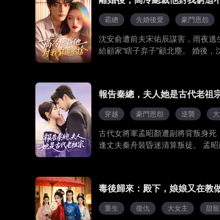
離婚後，高冷總裁他對我窮追
霸總
先婚後愛
豪門恩怨
沈安俞遭前夫宋佑辰謀害，雨夜逃
給顧家“瞎子弃子”顧北塵。 婚後
年，實為隱藏的商業巨鱷。 兩人
塵從互相利用走向真心相許，最終
報告秦總，夫人她是古代老祖
穿越
豪門恩怨
逆襲
大
古代女將軍孟昭顏遭副將背叛身死
逢丈夫秦舟裝昏迷清算叛徒。 孟
毒後歸來：殿下，娘娘又在教
重生
復仇
大女主
甜寵