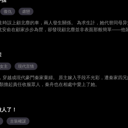
不捨
復仇
虐戀
生時誤上顧北塵的車，兩人發生關係。 為求生計，她代替同母异
，沈安俞在顧家步步為營，卻發現顧北塵並非表面那般簡單——他
聯手對抗顧家內鬥，揭開沈氏集團破產真相。 歷經生死與背叛，
迎來女兒誕生，在海邊婚禮中許下餘生。
宗
女主
現代言情
，穿越成現代豪門秦家棄婦。 原主嫁入手段不光彩，遭秦家四兄
昭顏擔起責任收服眾人，秦舟也在相處中愛上了她。
做人了！
古裝權謀