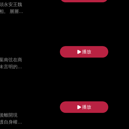
頭永安王魏
相。 層層剝
仇敵，最終
約迎娶王虞
播放
葉南弦在商
未言明的漫
播放
後離開現
護自身權