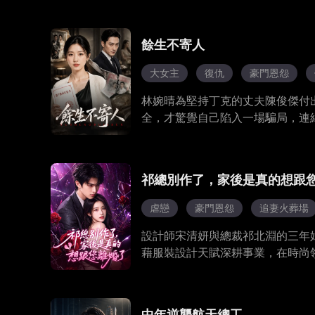
破了篡位王子下的詛咒。 在安東
走到王座，埃利安親手改寫了整個
餘生不寄人
大女主
復仇
豪門恩怨
林婉晴為堅持丁克的丈夫陳俊傑付
全，才驚覺自己陷入一場騙局，連
晴。 陳俊傑和小三趙瑤以為趕走
始步步為營，收回房產、停掉副卡
祁總別作了，家後是真的想跟
虐戀
豪門恩怨
追妻火葬場
設計師宋清妍與總裁祁北淵的三年
藉服裝設計天賦深耕事業，在時尚
錯，二人歷經考驗解開所有誤會，