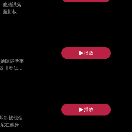
。他結識落
。面對叔伯
成富甲漁村
播放
 她隱瞞孕事
景川看似與
 最終兩人
播放
即卻被他命
東尼在他身上
敵人，並打