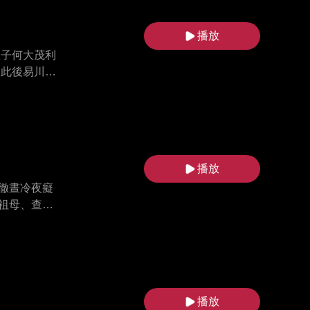
播放
侄子何大茂利
 此後易川攻
畢生技藝傳授
播放
徹晝冷夜癡
祖母、查清
播放