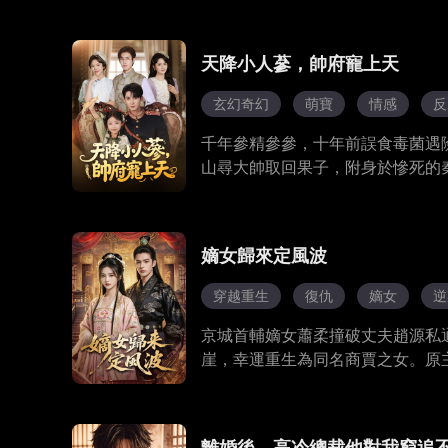
天降小人蔘，帥府寵上天
玄幻奇幻
萌寶
情感
反
千年參精參參，十年前誤食毒菌遇
山尋大帥取回果子，附身於慘死的
皆視她為災星。可自她來到，昏迷
們打麻將也常勝不敗。樓家眾人對
經等着看笑話的人，只眼見她被樓
嫡女歸來定風波
穿越重生
復仇
嫡女
逆
京城首輔嫡女蕭柔撞破丈夫趙源私
崖，幸運重生為同名商賈之女。原
合皇城司趙衡，終將趙源等人罪證