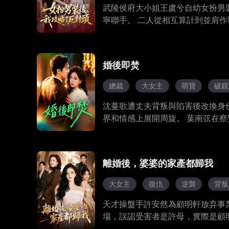
武陵侯府大小姐王虞兮自幼女扮男
寧聯手。 二人從相互算計到並肩
繭後發現，幕後黑手竟是魏太后勾
在魏寧相助下誅殺魏太后，為父母
兮。 天下太平，二人育有龍鳳胎，
婚後即焚
總裁
大女主
萌寶
破鏡
沈蔓歌遭丈夫背叛與陷害後改換身
界和情感上展開周旋。 葉南弦在
長暗戀中，走向最終的救贖與和解
離婚後，婆婆的家產都歸我
大女主
復仇
逆襲
背叛
天才操盤手許安然為顧明軒放弃事
場，誤認受害者是許母，實際是顧
益。 顧、陸二人要求許安然簽署