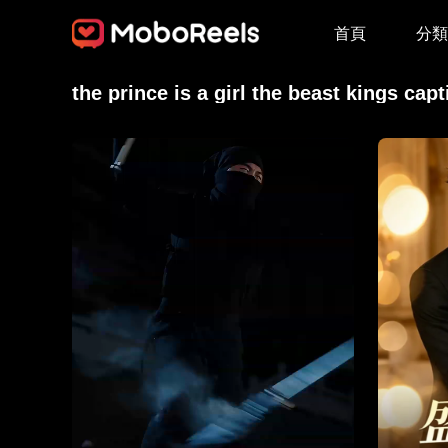
首頁
分類
the prince is a girl the beast kings cap