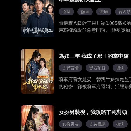
中年逆襲航天總工
逆襲
熱血
職場
冒名頂
電機廠八級鉗工易川憑0.005毫
用職權竊取並惡意開除。 他受邀
克0.003毫米超高精度難題，升
給年輕工人，完成科技傳承。
為奴三年 我成了邪王的掌中嬌
古代言情
冒名頂替
復仇
將軍府養女楚晏，替親生妹妹楚盈
的秘密，卻被將軍府逼婚、活埋陪
身世陰謀，與秦徹相知相愛，聯手
女扮男裝後，我攻略了死對頭
女扮男裝
古裝權謀
復仇