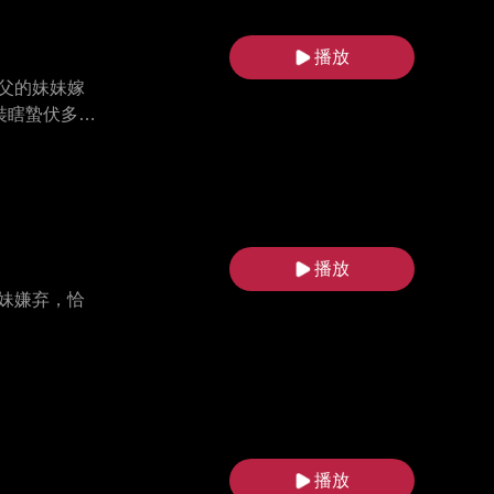
播放
父的妹妹嫁
裝瞎蟄伏多
沈安俞與顧北
播放
妹嫌弃，恰
播放