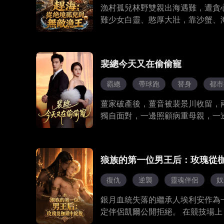
漁村孤兒林野雙親出海遇難，遭貪
難少女白靈、憨厚大壯，靠沙蟹、
使壞、村霸刁難，林步步反擊，意
的漁王。
裴總今天又在偷偷寵
霸總
帶球跑
替身
都市
薑家破產後，薑音被裴景川收留，
獨自面對，一邊照顧病重母親，一
白昕昕逢場作戲，實則早已對薑音
解開多年誤會，放下過往恩怨，順
狼族的第一位男王后：玫瑰從
復仇
逆襲
靈魂伴侶
奴
銀月血統失落的繼承人埃利安作為
定伴侶凱爾公開拒絕。 在競技場
感到了一種更深層的羈絆。 歷經