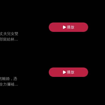
從奴隸一步步
置。
播放
現丈夫兒女雙
部留給林婉
產的林婉晴開
播放
然離婚，憑
全力彌補過