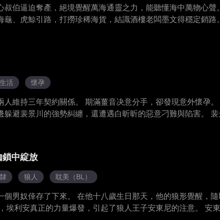
心叔伯逼迫奪產，絕境覺醒萬海通靈之力，能聽懂海中萬物心聲
海龜、虎鯨引路，打撈珍稀海貨，結識酒樓老闆墨文得穩定銷路
外尋得海底寶藏，創辦水產養殖場，靠善待大海與身邊人，逆襲
生活
懷孕
兩人維持三年契約關係。 期滿薑音决意分手，卻發現意外懷孕。
邊躲避裴景川的強勢糾纏，還遭遇白昕昕的惡意刁難與陷害。 裴
動情，得知懷孕真相後徹底醒悟，開啟追妻模式，掃清所有阻礙。
利結婚生子，迎來圓滿結局。
枷鎖中綻放
隸
狼人
耽美（BL）
一個男奴倖存了下來。 在他十八歲生日那天，他的狼形覺醒，隨
上，埃利安真正的力量爆發，引起了狼人王子安東尼的注意。 安
多次考驗與背叛，埃利安揭開了家族慘遭屠殺的真相，直面對手與