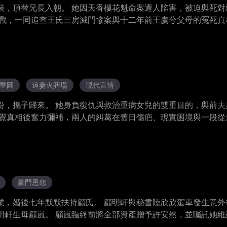
裝，頂替兄長入朝。 她因天香樓花魁命案遭人陷害，被迫與死對
作戰，一同追查王氏三房滅門慘案與十二年前王虞兮父母的冤死真
結外敵所為。 王虞兮歷經艱險，相繼扳倒樓蘭女王、大元玉氏等
與二十萬王家軍昭雪。 塵埃落定後，魏寧登基為帝，履行先帝婚
歲月靜好。
重圓
追妻火葬場
現代言情
份，攜子歸來。 她身負復仇與救治重病女兒的雙重目的，與前夫
察覺真相後奮力彌補，兩人的糾葛在舊日傷疤、現實困境與一段從
。
豪門恩怨
業，婚後七年默默扶持顧氏。 顧明軒與秘書陸欣欣駕車發生意外
明軒生母顧嵐。 顧嵐臨終前將全部資產贈予許安然，並囑託她維
諒解書，許安然拒絕並選擇與二人切割，决心為顧嵐討回公道。