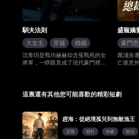
馴夫法則
盛寵嬌
大女主
穿越
婚姻
豪門恩
先婚後愛
現代言情
霸總
沈青玥是戰功赫赫却含冤戰死的女
厲淺洛
將軍，一睜眼竟成了現代豪門裡任
亡後意
人欺凌的軟弱千金。江浩遲是A市聞
婚。兩
名、遊戲人間的紈褲大少，被迫娶
卻因前
了沈青玥這一個豪門棄女。當古代
洛絕望
戰神遇上現代浪子，馴夫如訓兵，
是A國
這裏還有其他您可能喜歡的精彩短劇
先立威，後挫銳，再結心。沈青玥
靳恆查
一手整治惡毒繼母，一手調教頑劣
除心結
丈夫，在光怪陸離的現代都市裡，
局。
趕海：從絕境孤兒到無敵漁王
闖出屬於自己的一片天。
逆襲
鄉村
神豪
復仇