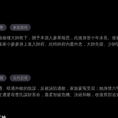
擊
家庭親情
險被樓大帥救下，贈予本源人參果報恩，此後身形十年未長。後
秦家小參參身上進入帥府。此時帥府內憂外患，大帥失蹤、少帥
少帥飲參酒甦醒，賭馬輸光的三哥連戰連勝，斷腿四哥食人參果
她極盡寵愛，少帥與哥哥們爭相呵護，老夫人與夫人們也對她疼
家寵上天。
襲
古代言情
通、暗通外敵的陰謀，反被誣陷通敵，家族蒙冤受屈；她身懷六
主遭婆母曹氏謀財害命，蕭柔智破危機、決絕和離，收攏舊部追
曝光，依法懲辦。