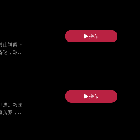
播放
被山神趕下
昏迷，眾人
站起，姨太
愛有加，曾
播放
甲遭追殺墜
查冤案，聯