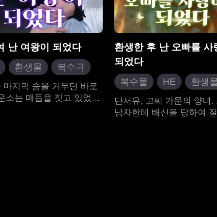
 난 여왕이 되었다
환생한 후 난 오빠를 
되었다
환생물
복수극
복수물
HE
환생
달달물
 마지막 숨을 거두던 바로
달달물
타임슬립 & 
배운소는 매듭을 짓고 있었습
도시
단서유, 고씨 가문의 양녀.
심씨 집안의 운전기사 아들이
남자한테 배신을 당하여 절
현대 도시
운소는 가난한 집안 형편 때
빠져들었다. 고사야, 그녀의
희미의 동정의 대상이었다.
화제를 겪은 후 그녀는 드
매일 마이바흐에 그를 태워
사랑을 알게 되었다. 환생 
데려다주고, 필요한 것은 자
유는 쓰레기들을 처리하고
드로 결제하고, 최고급 명품
만들기 시작했다. 그리고 
하고, 아버지가 남긴 회사까
고사야를 사랑하기 시작했다
주었습니다. 그는 그녀가 제
게 단서유의 복수를 대성공
를 탐닉하며 다른 여자친구
고 악당에게 벌을 주었다. 
 관계에 빠져 여왕처럼 대하