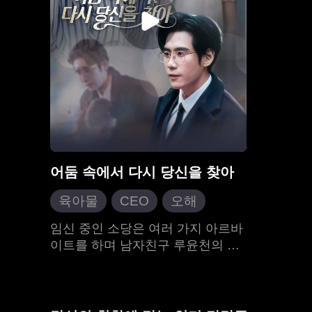
명예와 부를 둘러싼 음모에 끊임없
면서 심
이 휘말리게 된다.
급했다..
료비를 
얽힌 세
무자비하
빨리 죽어
말 죽었
순간에야
도의 황
리고 있었
어둠 속에서 다시 당신을 찾아
육아물
CEO
오해
재결합
현대 도시
임신 중인 소당은 여러 가지 아르바
이트를 하며 남자친구 루윤천의 치
료비를 감당하려 애썼지만, 결국 돈
이 부족해 병원에서 쫓겨난다. 그때
루윤천의 어머니가 등장하여, 루윤