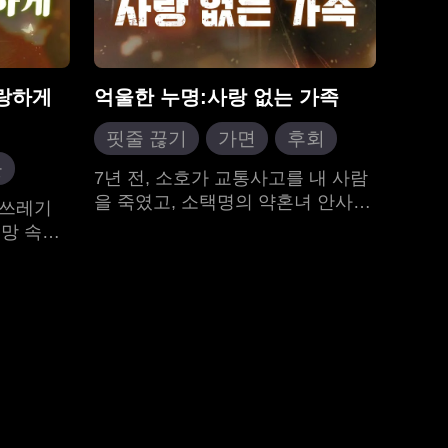
사랑하게
억울한 누명:사랑 없는 가족
핏줄 끊기
가면
후회
물
역습물
도시 일상
7년 전, 소호가 교통사고를 내 사람
환생
을 죽였고, 소택명의 약혼녀 안사우,
현대 로맨스
 쓰레기
어머니 주청, 아버지 소천용은 그에
망 속에
게 죄를 뒤집어쓰고 동생 소호 대신
 수호자.
감옥에 가라고 강요했다. 경찰이 도
디어 진짜
착했을 때, 안사우는 소택명을 범인
후, 단서
으로 지명했고, 소택명은 억울하게
 함정을
누명을 쓰고 감옥에 수감되었다. 7
진심으로
년 후, 소택명은 감옥에서 연구한 핵
. 그렇
융합 기술, 즉 에너지를 생성하는 첨
을 거뒀
단 기술이 국가 연구기관의 인정을
어떤 어려
받아 곧 입사하기에 이른다. 출소