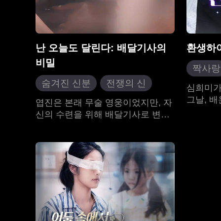
난 오늘도 달린다: 배달기사의
환생하여
비밀
짝사랑
숨겨진 신분
전쟁의 신
복수물
심희미가
죽마고우
역습물
그날, 
현대 
엽진은 본래 무술 영웅이었지만, 자
니다. 
신의 수련을 위해 배달기사로 변신
현대 도시
현대 로맨스
었던 배
했다. 평범해 보였지만, 뛰어난 능력
문에 심
을 숨기고 있었다. 배달 중에 그는
그녀는 
소초초와 그녀의 친구 조령령을 구
학교에 
하게 되었지만 오해로 인해 보상 청
신의 카
구를 당하고, 결국 회사의 전속 배달
을 선물
원이 될 수밖에 없었다. 그 이후로
지 물려
그는 여러 여성 사이를 오가며, 기업
공한 부
간의 전쟁, 조직 간의 갈등, 그리고
와 연인