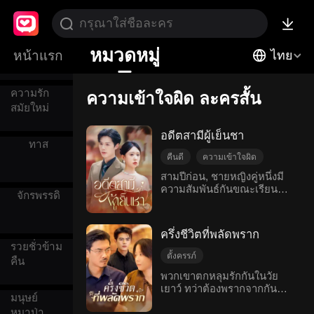
เสื่อม
การคลุมถุง
หมวดหมู่
หน้าแรก
ไทย
ชน
ความรัก
ความเข้าใจผิด ละครสั้น
สมัยใหม่
อดีตสามีผู้เย็นชา
ทาส
คืนดี
ความเข้าใจผิด
ตามจีบคนรัก
อกหัก
สามปีก่อน, ชายหญิงคู่หนึ่งมี
ความสัมพันธ์กันขณะเรียนที่
โรแมนติกสมัยใหม่
จักรพรรดิ
สถาบันการบิน พวกเขา
แต่งงานกันด้วยความรักที่ไม่
ยั้งคิดด้วยความฝันที่จะเดิน
ครึ่งชีวิตที่พลัดพราก
ทางรอบโลกด้วยกัน อย่างไร
รวยชั่วข้าม
ก็ตาม ชายหนุ่มบังเอิญเห็น
ตั้งครรภ์
คืน
ฉากที่หญิงสาวกอดพ่อของเธอ
ความรักกับผมสีเงิน
พวกเขาตกหลุมรักกันในวัย
และเข้าใจผิดว่าหญิงสาวมี
เยาว์ ทว่าต้องพรากจากกัน
ความเข้าใจผิด
คืนดี
ความสัมพันธ์กับชายสูงวัยที่ดู
มนุษย์
เพราะแม่สามีขัดขวาง และ
ร่ำรวยเพื่อผลประโยชน์ ทำให้
เรื่องสะเทือนใจ
ครอบครัว
หมาป่า
ลูกชายที่เธอเพิ่งให้กำเนิดได้