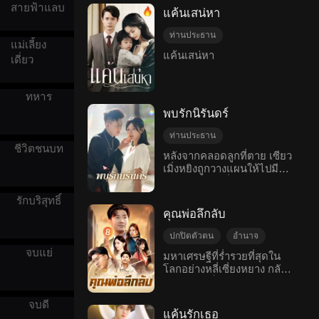
เป็นโรคนอนไม่หลับ แต่เผลอ
สายฟ้าแลบ
แค้นเสน่หา
หลับไปในคืนนั้น เขาจึงจ้างเย่
หนานเซิงให้รักษาอาการนอน
ท่านประธาน
แม่เลี้ยง
ไม่หลับของเขา ในระหว่างนั้น
ความเข้าใจผิด
แค้นเสน่หา
ซือยี่หานรู้สึกชอบอีกฝ่ายขึ้น
เดี่ยว
ชีวิตคนเมือง
มา แต่ที่เขาไม่รู้ว่าเย่หนาน
เซิงก็คือภรรยาของเขาทั้งยัง
ลืมเรื่องราวในอดีตของพวก
ทหาร
เขาไปหมดแล้ว
พบรักนิรันดร์
ท่านประธาน
ชีวิตชนบท
รักที่ค่อย ๆ ศึกษาดูใจ
หลังจากคลอดลูกที่ตาย เซียว
เมิ่งหยิงถูกวางแผนให้ไปมี
วันไนท์สแตน
ความสัมพันธ์ชั่วข้ามคืนกับ
ความเข้าใจผิด
เศรษฐีอันดับหนึ่งของเมืองจิง
รักบริสุทธิ์
โรแมนติกสมัยใหม่
แต่กลับเกิดตั้งครรภ์โดยไม่
คุณพ่อลึกลับ
ตั้งใจและถูกพากลับบ้าน คน
หนึ่งตั้งใจวางแผนเพื่อรัก แต่
ปกปิดตัวตน
อำนาจ
อีกคนกลับยอมเสียสละเพื่อ
จบแย่
ความเข้าใจผิด
มหาเศรษฐีที่ร่ำรวยที่สุดใน
ความสงบสุข การเริ่มต้นที่ดู
โลกอย่างหลี่เซี่ยงหยาง กลับ
การเติบโตของตัวละคร
เหมือนเป็นความเข้าใจผิดนี้
ไปทำงานเป็นพนักงาน
ในที่สุด ฉินเลี่ยก็ค่อยๆ
ครอบครัว
ทำความสะอาดในบริษัทของ
ตระหนักถึงความจริง จะอยู่
จบดี
ลูกชายตัวเอง แต่ไม่คิดเลยว่า
ร่วมกันอย่างห่างเหิน หรือจะ
แค้นรักเธอ