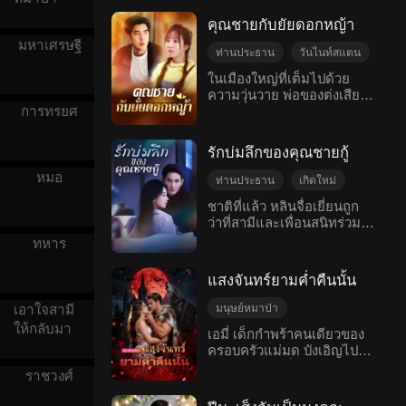
พวกเขาต้องแยกทางกัน สามปี
โรแมนติกสมัยใหม่
ไม่นานก็โดนแย่งไปอีก ต่อมา
ต่อมา เมื่อพวกเขาได้พบกัน
คุณชายกับยัยดอกหญ้า
เธอไปตามหาถึงที่บ้านแม่สามี
อีกครั้ง ชายหนุ่มได้ใกล้ชิดกับ
มหาเศรษฐี
แต่แม่สามีผู้ใจร้ายกลับหลอก
ผู้หญิงอีกคนหนึ่ง...
ท่านประธาน
วันไนท์สแตน
เธอว่าสามีไปมีคนอื่นแล้ว
ตั้งครรภ์
ความเข้าใจผิด
ในเมืองใหญ่ที่เต็มไปด้วย
จากนั้นก็ไล่เธอออกไป เธอกับ
ความวุ่นวาย พ่อของต่งเสียว
ครอบครัว
รักหวานแหวว
สามีและลูกชายได้พบกันอีก
เฉ่า ซึ่งเป็นแรงงานจากชนบท
การทรยศ
ครั้งก็ในเมื่อ18 ปีต่อมา หลัง
โรแมนติกสมัยใหม่
พยายามเรียกร้องเงินค่าจ้าง
จากที่ผ่านเรื่องความเข้าใจผิด
แต่กลับถูกนายจ้างที่ไร้
ต่าง ๆ ในที่สุดครอบครัวทั้ง
รักบ่มลึกของคุณชายกู้
จิตสำนึกขับรถชนจนต้องเข้า
สามคนก็ได้มาอยู่พร้อมหน้า
โรงพยาบาลในสภาพอันตราย
หมอ
พร้อมตากันอีกครั้ง
ท่านประธาน
เกิดใหม่
ถึงชีวิต ในระหว่างที่ต่งเสียว
การต่อสู้กลับ
ชาติที่แล้ว หลินจื่อเยี่ยนถูก
เฉ่าเข้ามาในเมืองเพื่อทวงหนี้
ว่าที่สามีและเพื่อนสนิทร่วมมือ
ความเข้าใจผิด
อกหัก
เธอกลับมีความสัมพันธ์ชั่ว
กันผลักตกจากดาดฟ้าและเสีย
ข้ามคืนกับฮั่วจิ้นถิง คุณชาย
ทหาร
โรแมนติกสมัยใหม่
ชีวิตน่าอนาถ แต่กลับพบว่าคน
หนุ่มผู้มีศีลธรรมสูงส่งและ
ที่เธอเกลียดที่สุด—กู้เฉินโจว
เคร่งครัด แต่กลับถูกเข้าใจผิด
แสงจันทร์ยามค่ำคืนนั้น
ยอมตายพร้อมกับเธอ เมื่อเธอ
ว่าเธอจงใจเข้าหาเขา ไม่นาน
ได้กลับมาเกิดใหม่เมื่อสี่ปีก่อน
หลังจากนั้น ต่งเสียวเฉ่าพบว่า
มนุษย์หมาป่า
เอาใจสามี
เธอตัดสินใจจะเอาคืนทุก
ตัวเองตั้งครรภ์ และในขณะ
ให้กลับมา
ความเข้าใจผิด
เอมี่ เด็กกำพร้าคนเดียวของ
อย่าง ชาตินี้เธอเดินเกมอย่าง
เดียวกันก็ถูกไล่ออกจากโรง
ครอบครัวแม่มด บังเอิญไปมี
วันไนท์สแตน
จบดี
รอบคอบ แกล้งทำเป็นยอม
พยาบาลเพราะไม่มีเงินจ่ายค่า
ความสัมพันธ์ชั่วข้ามคืนกับวิล
ตามใจคู่หมั้น แต่จริงๆ แล้ว
รักหวานแหวว
รักษาพ่อ เธอและพ่อจึงต้อง
ราชวงศ์
เลียม อัลฟ่าคิงของกลุ่ม
วางแผนให้เขาล้มละลาย เธอ
อาศัยนอนริมถนนและเก็บของ
หมาป่าที่ใกล้จะสูญพันธุ์ และ
ตั้งใจเข้าหากู้เฉินโจว แต่กู้
เก่าขายเพื่อประทังชีวิต พ่อ