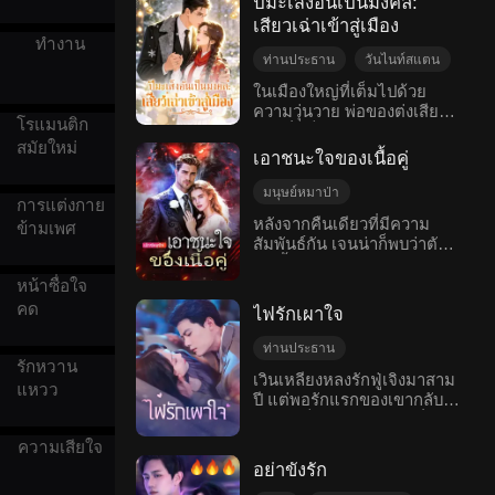
ปีมะเส็งอันเป็นมงคล:
ตั้งทองลูกเขา ซึ่งมันสามารถ
เฉินโจวกลับไม่กล้าเชื่อใจเธอ
ของเธอพยายามเสี่ยงชีวิตอีก
เสียวเฉ่าเข้าสู่เมือง
ช่วยกลุ่มหมาป่าสืบพันธุ์ได้ วิล
อีกเพราะการกระทำที่ผ่านมา
ครั้งเพื่อเรียกร้องเงินค่าจ้าง
ทำงาน
เลียมจึงดูแลเธออย่างดีเป็น
แต่ก็ยังยอมถลำลึก แม้จะ
เพื่อหลานที่กำลังจะลืมตาดู
ท่านประธาน
วันไนท์สแตน
พิเศษ ในระหว่างความทรยศ
เข้าใจผิดว่าเธอจะฆ่าเขา ก็ยัง
โลก ต่งเสียวเฉ่าตกใจมาก
ตั้งครรภ์
ความเข้าใจผิด
และแผนร้าย ความจริงที่น่า
ในเมืองใหญ่ที่เต็มไปด้วย
ยอมตายเพื่อเธอ “อาเยี่ยน ถ้า
และรีบวิ่งไปช่วยพ่อ แต่กลับ
ประหลาดใจก็ปรากฏขึ้นว่า เอ
ความวุ่นวาย พ่อของต่งเสียว
ครอบครัว
รักหวานแหวว
ฉันตาย เธอจะเสียใจไหม?”
ต้องเผชิญกับวิกฤตครั้งใหญ่
โรแมนติก
มี่นั้นแท้จริงแล้วคือเทพธิดา
เฉ่า ซึ่งเป็นแรงงานจากชนบท
เมื่อฝันร้ายตกจากดาดฟ้ากลับ
โรแมนติกสมัยใหม่
ในช่วงเวลาสำคัญ ฮั่วจิ้นถิงได้
สมัยใหม่
แห่งจันทราผู้พิทักษ์หมาป่า...
พยายามเรียกร้องเงินค่าจ้าง
มาหลอกหลอนอีกครั้ง เมื่อ
คลายความเข้าใจผิดและรู้ว่า
เอาชนะใจของเนื้อคู่
แต่กลับถูกนายจ้างที่ไร้
ความจริงที่ไม่คาดคิดถูกเปิด
ต่งเสียวเฉ่าตั้งครรภ์ลูกของ
จิตสำนึกขับรถชนจนต้องเข้า
เผย เมื่อแผนการของพ่อกับหลู
มนุษย์หมาป่า
เขา เขาจึงปรากฏตัวขึ้นอย่าง
การแต่งกาย
โรงพยาบาลในสภาพอันตราย
ซานซานปรากฏขึ้น—ครั้งนี้
กับวีรบุรุษเพื่อช่วยเหลือเธอ
วันไนท์สแตน
หลังจากคืนเดียวที่มีความ
ข้ามเพศ
ถึงชีวิต ในระหว่างที่ต่งเสียว
หลินจื่อเยี่ยนไม่เพียงต้องการ
และครอบครัวของเธอให้พ้น
สัมพันธ์กัน เจนน่าก็พบว่าตัว
ความเข้าใจผิด
เด็กน้อย
เฉ่าเข้ามาในเมืองเพื่อทวงหนี้
ให้ศัตรูชดใช้ด้วยเลือด แต่ยัง
จากความเดือดร้อน ทั้ง
เองตั้งครรภ์ ด้วยการยุยงของ
จบดี
แฟนตาซีตะวันตก
เธอกลับมีความสัมพันธ์ชั่ว
ต้องการจับผู้ชายที่ยอมเสีย
ครอบครัวของเขาต่างให้
แม่เลี้ยง พ่อที่มีอำนาจของเจน
หน้าซื่อใจ
ข้ามคืนกับฮั่วจิ้นถิง คุณชาย
สละทุกอย่างเพื่อเธอคนนั้นให้
ความรักและเอาใจใส่เธอ
น่าจึงพยายามที่จะลงโทษเธอ
คด
หนุ่มผู้มีศีลธรรมสูงส่งและ
แน่น
ไฟรักเผาใจ
อย่างเต็มที่!
ในขณะเดียวกัน คาร์ลเองก็
เคร่งครัด แต่กลับถูกเข้าใจผิด
ปฏิเสธอย่างสิ้นเชิงว่าไม่มีส่วน
ว่าเธอจงใจเข้าหาเขา ไม่นาน
ท่านประธาน
เกี่ยวข้องกับเจนน่า... เธอจึง
รักหวาน
หลังจากนั้น ต่งเสียวเฉ่าพบว่า
หญิงแข็งแกร่ง
รักแรก
เวินเหลียงหลงรักฟู่เจิงมาสาม
จำเป็นต้องจากไปพร้อมกับลูก
ตัวเองตั้งครรภ์ และในขณะ
แหวว
ปี แต่พอรักแรกของเขากลับ
ความเข้าใจผิด
ตั้งครรภ์
ในท้องของเธอ โดยไม่มีใคร
เดียวกันก็ถูกไล่ออกจากโรง
มา เขาก็โยนใบหย่ามาเพื่อ
เคียงข้าง เดินทางไปทั่วโดย
หย่า
โรแมนติกสมัยใหม่
พยาบาลเพราะไม่มีเงินจ่ายค่า
ตัดขาดทุกอย่างในสามปีที่
ลำพัง ห้าปีต่อมา การพบกันอีก
ความเสียใจ
รักษาพ่อ เธอและพ่อจึงต้อง
ผ่านมาแถมยังไล่เธอออกทั้ง ๆ
ครั้งทำให้พวกเขาได้รู้ความ
อาศัยนอนริมถนนและเก็บของ
อย่าขังรัก
ที่เธอยังตั้งท้องอยู่ แต่หลังจาก
จริงที่น่าตกใจว่า พวกเขาคือคู่
เก่าขายเพื่อประทังชีวิต พ่อ