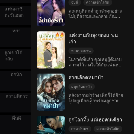
นั้นไม่นาน ฟู่เจิงก็ได้เห็นธาตุ
แท้ที่ถูกลิขิตของกันและกันมา
จบดี
ความเข้าใจผิด
ของเธอพยายามเสี่ยงชีวิตอีก
แท้ของรักแรก เขารู้สึกเสียใจ
ตลอด
แฟนตาซี
ครั้งเพื่อเรียกร้องเงินค่าจ้าง
อกหัก
โรแมนติกสมัยใหม่
คุณหนูที่ตกต่ำถูกจำคุกอย่าง
มาก คุกเข้าอยู่ในท่ามกลาง
เพื่อหลานที่กำลังจะลืมตาดู
ตะวันออก
ไม่ยุติธรรมและกลายเป็น
สายฝนเพียงเพื่อขอให้เธอกลับ
โลก ต่งเสียวเฉ่าตกใจมาก
นักโทษปฏิรูปแรงงาน หลัง
มาคืนดีกันอีกครั้ง แต่เธอไม่
และรีบวิ่งไปช่วยพ่อ แต่กลับ
จากที่กู้เหยียนซีได้รับการ
แม้แต่จะให้โอกาสเขาสักครั้ง
ต้องเผชิญกับวิกฤตครั้งใหญ่
หย่า
ปล่อยตัวจากคุก เธอยังคงถูก
เดียวและหันกลังเดินจากไป
แต่งงานกับลุงของแ ฟน
ในช่วงเวลาสำคัญ ฮั่วจิ้นถิงได้
ฮั่วเป่ยเฉิงทรมาน และทั้งสอง
พร้อมกับชายคนใหม่ ผู้ชาย
คลายความเข้าใจผิดและรู้ว่า
เก่า
ก็ตกหลุมรักกันและต่อต้านกัน
เฮงซวยแบบนี้ หวังว่าชาตินี้จะ
ต่งเสียวเฉ่าตั้งครรภ์ลูกของ
เมื่อฮั่วเป่ยเฉิงค่อยๆค้นพบ
ไม่ต้องมาเจอกันอีก......
ท่านประธาน
เขา เขาจึงปรากฏตัวขึ้นอย่าง
ลูกเขยโต้
ความจริงแล้ว เขาก็รู้สึกเสียใจ
กับวีรบุรุษเพื่อช่วยเหลือเธอ
เอาใจสามีให้กลับมา
กลับ
อย่างมาก แต่ใจที่แตกสลายนี้
ในชาติที่แล้ว คุณหนูผู้ดีมอบ
และครอบครัวของเธอให้พ้น
จะซ่อมได้อย่างไร ความ
ความไว้วางใจให้กับแฟนหนุ่ม
แก้แค้น
การต่อสู้กลับ
จากความเดือดร้อน ทั้ง
สัมพันธ์ที่ซับซ้อนของทั้งสอง
และพี่สาวของเธอจนผิดคน
ความเข้าใจผิด
เกิดใหม่
ครอบครัวของเขาต่างให้
อกหัก
จะไปต่ออย่างไร?
สุดท้ายได้ตายในกองเพลิง
สายเลือดหมาป่า
ความรักและเอาใจใส่เธอ
เมื่อกลับชาติมาเกิดแล้ว มู่ชูเห
อย่างเต็มที่!
ยียนสาบันว่าจะต้องให้ชายชั่ว
มนุษย์หมาป่า
หญิงร้ายคู่นั้นได้ชดเชย และ
แม่เลี้ยงเดี่ยว
คืนดี
หลังจากหย่าร้าง เพ็กกี้ได้ย้าย
ความพิการ
เธอจะตอบแทนบุญคุณกับคน
ไปอยู่เมืองเล็กพร้อมลูกชาย
ความเข้าใจผิด
1VN
ที่เข้าไปกองไฟอย่างไม่สนใจ
ชื่อแจ็กสันซึ่งมีอายุหกปี เธอ
แฟนตาซีตะวันตก
ความปลอดภัยของตัวเองเพื่อ
หวังจะเริ่มต้นชีวิตใหม่ แต่ไม่
ช่วยเหลือเธอในชาติที่แล้ว
นานเรื่องราวก็ซับซ้อนขึ้น
คืนดี
ถูกโลกทิ้ง แต่เธอคนเดียว
สำหรับแจ็กสัน เนื่องจากเขามี
พลังพิเศษและเริ่มมีพฤติกรรม
การกลับมา
ความเข้าใจผิด
ที่ผิดปกติ เธอยังได้พบคัลเลน