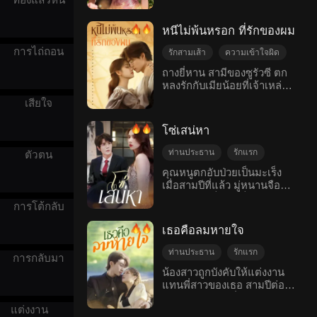
เรื่องสะเทือนใจ
ครอบครัว
ลูกชายที่เธอเพิ่งให้กำเนิดได้
ไม่นานก็โดนแย่งไปอีก ต่อมา
หนีไม่พ้นหรอก ที่รักของผม
เธอไปตามหาถึงที่บ้านแม่สามี
แต่แม่สามีผู้ใจร้ายกลับหลอก
การไถ่ถอน
รักสามเส้า
ความเข้าใจผิด
เธอว่าสามีไปมีคนอื่นแล้ว
อกหัก
ถางยี่หาน สามีของซูรัวซี ตก
จากนั้นก็ไล่เธอออกไป เธอกับ
หลงรักกับเมียน้อยที่เจ้าเหล่
สามีและลูกชายได้พบกันอีก
และทำผิดต่อซูรัวซีหลายต่อ
ครั้งก็ในเมื่อ18 ปีต่อมา หลัง
เสียใจ
หลายครั้ง ถางยี่หานวางแผนที่
จากที่ผ่านเรื่องความเข้าใจผิด
จะให้เมียน้อยเป็นแม่ของ
ต่าง ๆ ในที่สุดครอบครัวทั้ง
โซ่เสน่หา
ลูกสาวของซูรัวซี ซึ่งทำให้ซูรัว
สามคนก็ได้มาอยู่พร้อมหน้า
ซีตาสว่างขึ้นมาและกะว่าจะ
พร้อมตากันอีกครั้ง
ท่านประธาน
รักแรก
ตัวตน
รวบรวมหลักฐานทั้งหมดเพื่อ
รักแรก
ความเข้าใจผิด
คุณหนูตกอับป่วยเป็นมะเร็ง
เปิดเผยธาตุแท้ที่น่าเกลียด
เมื่อสามปีที่แล้ว มู่หนานจือรู้
เรื่องสะเทือนใจ
ของเมียน้อยคนนั้น
ว่าเธอป่วยเป็นมะเร็งระยะ
ความเสียใจ
อกหัก
การโต้กลับ
สุดท้าย และในขณะเดียวกัน
ตระกูลมู่ก็ล้มละลาย เธอจึง
เธอคือลมหายใจ
ตัดสินใจเลิกกับเจียงซีและไป
ทำงานเป็นเด็กดริ้งเพื่อหาเลี้ยง
ท่านประธาน
รักแรก
การกลับมา
ชีพ สามปีต่อมา เจียงซีกลับมา
แต่งงานแทนคนอื่น
น้องสาวถูกบังคับให้แต่งงาน
จากต่างประเทศบังเอิญพบมู่
แทนพี่สาวของเธอ สามปีต่อ
ความเข้าใจผิด
คืนดี
หนานจือในคลับ ความรักที่ซับ
มา เธอถูกส่งไปที่ห้องสามีของ
ซ้อนของทั้งจะไปยังไงต่อล่ะ
แต่งงานสายฟ้าแลบ
แต่งงาน
เธอสามปีต่อมา ซือยี่หานป่วย
โรแมนติกสมัยใหม่