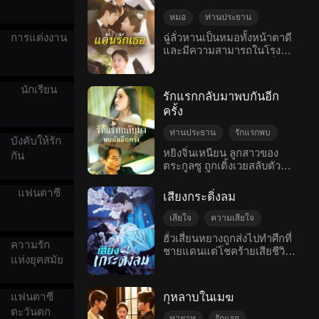
จะโดนลูกชายดูแคลน ทุกครั้ง
ทำตามใจต้องการ? เซียว
ที่ลูกชายเจอปัญหา หลี่เซี่ยง
เมิ่งหยิงที่เคยถูกความรัก
หมอ
ท่านประธาน
หยางก็มักจะช่วยเหลือแบบ
ทำร้ายจะรับมืออย่างไรกับ
ความเข้าใจผิด
การแต่งงาน
ฉู่ลั่วหานเป็นหมอทั้งหน้าตาดี
สบาย ๆ เหมือนไม่ใช่เรื่อง
ความรู้สึกนี้?
และมีความสามารถในโรง
ตามจีบคนรัก
ใหญ่ จนกระทั่งผ่านวิกฤตมา
พยาบาลกลางแห่งเมือง ซึ่งมี
หลายครั้ง จนในที่สุดลูกชายก็
รักหวานแหวว
นิสัยเย็นชาและเข้าหาได้ยาก
ต้องตกตะลึงเมื่อรู้ความจริง
โรแมนติกสมัยใหม่
ไม่มีใครรู้ว่าเธอแต่งงานกับ
นักเรียน
เกี่ยวกับตัวตนของพ่อ...
รักแรกกลับมาพบกันอีก
หลงเซียว ประธานบริษัทใหญ่
ครั้ง
ของเมืองหัวเฉิงแบบลับ ๆ มา
เป็นเวลาสามปีแล้ว ฉู่ลั่วหาน
ท่านประธาน
รักแรกพบ
แอบรักเขามานาน หลังมีอะไร
บังคับให้รัก
ความเข้าใจผิด
อกหัก
กันแล้ว เธอก็รวบรวมความ
หยิงจิ่นเหนียน ลูกสาวของ
กัน
กล้าเพื่อขอแต่งงานกับเขา ซึ่ง
ตระกูลซู ถูกเติ้งเวยสลับตัวตน
โรแมนติกสมัยใหม่
เขาก็ตอบตกลง แต่หลัง
หลังจากที่พ่อของเธอรู้ความ
แต่งงาน หลงเซียวกลับเย็นชา
จริง เขาก็ประสบอุบัติเหตุทาง
แฟนตาซี
เสียงกระดิ่งลม
ต่อเธอ เข้าใจผิดในตัวเธอ
รถยนต์และต้องนอนพักฟื้นอยู่
และยังสนิทกับเพื่อนของเธอ
บนเตียง เพื่อหาเงินค่ารักษา
เสียใจ
ความเสียใจ
มากขึ้น สามปีของการ
พยาบาล เธอจำใจต้องกลาย
ความเข้าใจผิด
อกหัก
ฮั่วเสี่ยนหยางถูกส่งไปทำศึกที่
แต่งงานที่ต้องหลบซ่อนทำให้
เป็นความรักที่ต้องซ่อนเร้น
ความรัก
ชายแดนแต่โชคร้ายเสียชีวิต
โรแมนติกโบราณ
เจ้าหญิง
ความรักของเธอถูกบดขยี้จน
ของลู่สวีน —— ทั้งสองคนต่าง
แห่งยุคสมัย
หว่านยางน้องสาวบุญธรรมได้
จะหมดสิ้น ฉู่ลั่วหานตัดสินใจ
ได้ตกหลุมรักอีกฝ่ายในการ
ตั้งปณิธานว่าจะสละชีวิตเพื่อ
หย่า แต่ไม่คาดคิดว่าหลง
แรกพบตอนวัยเด็ก แต่ด้วย
แลกกับชีวิตของฮั่วเสี่ยนหยาง
เซียวจะโกรธจัด ขู่จะยึดเธอ
ความเข้าใจผิดเลยไม่ได้เปิด
กุหลาบในเมฆ
แฟนตาซี
ให้มีอายุยืนยาวและประสบ
ไว้ข้างกาย ฉู่ลั่วหานไม่เข้าใจ
เผยความรัก ลู่สวีนมองเธอ
ตะวันตก
ความสำเร็จในชีวิต แต่ในวัน
ทายาท
รักแรก