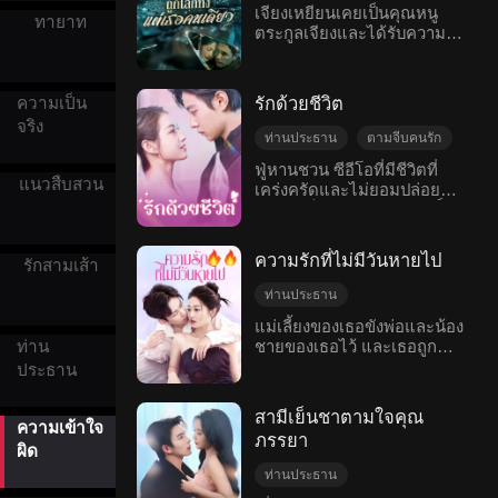
ความเสียใจ
เจียงเหยียนเคยเป็นคุณหนู
ผู้มีหน้าตาเหมือนไรเดอร์ คน
ทายาท
ตระกูลเจียงและได้รับความ
ตัดขาดกับครอบครัว
รักเก่าของเธออย่างเป๊ะ และ
รักและการเอาใจใส่จาก
เธอได้ค้นพบว่าทั้งสองคนเป็น
ความเป็นจริง
ครอบครัว
ครอบครัวอย่างเต็มที่ แต่แล้ว
มนุษย์หมาป่า ฝูงของพวกเขา
เจียงอีหรานกลับปรากฏตัวขึ้น
ซ่อนตัวอยู่ในป่าใกล้เคียงและ
ความเป็น
รักด้วยชีวิต
พร้อมกับรายงานการตรวจ
แจ็กสันดูเหมือนจะเป็นผู้
จริง
ดีเอ็นเอ เธอยืนยันว่าตนเอง
สืบทอดของฝูง นักล่าและเกร็ก
ท่านประธาน
ตามจีบคนรัก
คือทายาทตัวจริงของตระกูล
อดีตสามีของเธอได้ตาม
เสียใจ
ความเข้าใจผิด
ฟู่หานชวน ซีอีโอที่มีชีวิตที่
เจียง ส่วนเจียงเหยียนเป็นแค่
รบกวนเธอกับลูกชายจนบีบ
แนวสืบสวน
เคร่งครัดและไม่ยอมปล่อยตัว
อกหัก
โรแมนติกสมัยใหม่
เด็กที่ถูกสลับตัวมาเลี้ยง เจียง
บังคับให้ทั้งสองต้องเข้าร่วมฝูง
เกิดมาเป็นร่างหยางบริสุทธิ์
เหยียนจากที่เคยเป็นลูกสาว
ทำให้เขาไม่สามารถมีชีวิตอยู่
คนโปรด กลับตกมาอยู่ใน
ได้เกินวันสิ้นปี แต่เขาได้ค้น
ฐานะลูกที่โดนครอบครัวทอด
ความรักที่ไม่มีวันหายไป
รักสามเส้า
พบว่า ฉือเยว่ นักศึกษา
ทิ้งเหมือนขยะ แต่ที่จริงแล้ว
มหาวิทยาลัยที่ยากจน เป็นร่าง
ทั้งหมดนี้เป็นคำโกหกของ
ท่านประธาน
หยินบริสุทธิ์คนเดียวในโลกที่
เจียงอีหราน เธอกล่าวหาว่า
ความเข้าใจผิด
คืนดี
แม่เลี้ยงของเธอขังพ่อและน้อง
สามารถรักษาเขาได้ เพื่อ
เจียงเหยียนผลักคุณย่าจน
ชายของเธอไว้ และเธอถูก
ท่าน
จบดี
โรแมนติกสมัยใหม่
รักษาชีวิต ฟู่หานชวนจึงแต่ง
หกล้ม ครอบครัวจึงส่งเธอไป
บังคับให้ส่งเข้าห้องพักของ
งานกับฉือเยว่ เมื่อเขารู้ว่าหลัง
ประธาน
อกหัก
ยังโรงเรียนดัดสันดาน แต่เมื่อ
ชายแปลกหน้าคนหนึ่ง ห้าปี
จากที่ฉือเยว่รักษาเขาแล้ว
เจียงเหยียนอยู่ในโรงเรียน
ต่อมา กู้ซีซี่ถูกแม่เลี้ยงของเธอ
เธอจะตกอยู่ในอันตรายถึง
กลับโดนทารุณจนกลายเป็น
สามีเย็นชาตามใจคุณ
ขายให้กับผู้ชายอีกครั้ง แต่
ความเข้าใจ
ชีวิต ฟู่หานชวนที่ค่อย ๆ ตก
คนพิการ ยิ่งไปกว่านั้น คนที่
ภรรยา
ชายคนนั้นกลับเป็นแฟนเก่า
หลุมรักฉือเยว่ จึงต้องเผชิญกับ
ผิด
เคยเป็นครอบครัวยังสั่งให้เธอ
ของเธอที่ถูกบังคับให้เลิกกัน
การตัดสินใจที่ยากลำบาก
ไปแต่งงานกับ"ไอ้ปัญญาอ่อน"
ท่านประธาน
เมื่อห้าปีที่แล้ว หลังจากได้
ระหว่างความรักและความ
ที่ชื่อว่าเซ่หยูนโจว เพื่อผล