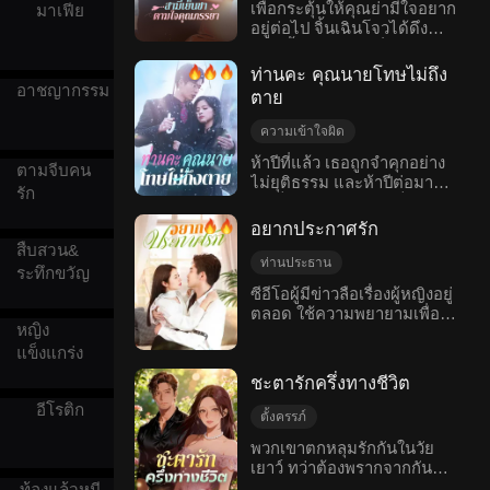
ความเข้าใจผิด
การกลับมา
พัวพันเป็นเวลานาน ในที่สุด
เพื่อกระตุ้นให้คุณย่ามีใจอยาก
มาเฟีย
ตาย
ประโยชน์ของตระกูล แต่ต่อ
ความเข้าใจผิดกันมาตั้งหลาย
อยู่ต่อไป จิ้นเฉินโจวได้ดึง
รักหวานแหวว
มาเธอพบว่า สามีมีสติปัญญา
ปีนั้นก็ได้เคลียร์กัน
หญิงตั้งครรภ์คนหนึ่งมาในโรง
โรแมนติกสมัยใหม่
ปกติและเป็นผู้สืบทอดที่แท้
พยาบาล แล้วบอกกับคุณย่าที่
จริงของบริษัท ด้วยการปกป้อง
ท่านคะ คุณนายโทษไม่ถึง
กำลังหมดสติว่าหญิงตั้งครรภ์
อาชญากรรม
จากรักแท้คนนี้ เจียงเหยียนได้
ตาย
คนนี้กำลังตั้งท้องลูกของเขา
กลับมาจากความล่มสลาย ใน
คุณย่าจึงได้อาการดีขึ้น! แต่
ที่สุดความจริงเกี่ยวกับสาย
ความเข้าใจผิด
ใครจะรู้ว่าทันทีที่วันนั้นผ่านไป
เลือดของเธอก็ถูกเปิดเผย และ
ท่านประธาน
ตามจีบคนรัก
ห้าปีที่แล้ว เธอถูกจำคุกอย่าง
จิ้นเฉินโจวก็ฝันถึงหญิงตั้ง
ตามจีบคน
ผู้ที่ทำผิดก็ได้รับผลกรรมตาม
ไม่ยุติธรรม และห้าปีต่อมา
เรื่องสะเทือนใจ
อกหัก
ครรภ์คนนั้น... เซี่ยชูเองก็นึก
สมควร
รัก
เธอก็ป่วยด้วยโรคมะเร็ง ซูเซี
ไม่ถึงเลยว่า การพบเจอกับพ่อ
โรแมนติกสมัยใหม่
ยงหว่านถูกทำร้ายซ้ำแล้วซ้ำ
ของลูกในโรงพยาบาลเป็น
อยากประกาศรัก
เล่า ถึงกับสูญเสียลูกของตัวเอง
เพียงความบังเอิญเท่านั้น และ
สืบสวน&
ไปด้วย ในที่สุดเธอก็รู้สึกสิ้น
แล้วหลังจากนั้น ชายคนนี้ก็
ท่านประธาน
ระทึกขวัญ
หวัง แต่ลู่ถิงชวนใช้ยายของ
ปรากฏตัวในชีวิตของเธอบ่อย
แต่งงานก่อนรัก
ซีอีโอผู้มีข่าวลือเรื่องผู้หญิงอยู่
เป็นข้ออ้างเพื่อให้เธออยู่ต่อ
ครั้ง...
ตลอด ใช้ความพยายามเพื่อ
รักที่ค่อย ๆ ศึกษาดูใจ
แต่ทั้งสองคนมีความเข้าใจผิด
หญิง
ตามจีบภรรยา เจียงหยิงยอม
ความเข้าใจผิด
แอบรัก
มากมาย แล้วพวกเขาจะแก้
แต่งงานกับโจวอี้เพื่อสืบหา
แข็งแกร่ง
ปมได้อย่างไรกันล่ะ
โรแมนติกสมัยใหม่
ฆาตกรตัวจริงของพ่อเธอ แต่
ชะตารักครึ่งทางชีวิต
สุดท้ายเธอกลับตกหลงรักโจ
อีโรติก
วอี้เข้าจริงๆ เธอไม่รู้ว่าที่เขาดู
ตั้งครรภ์
เหมือนเป็นเพลย์บอย แต่จริงๆ
ความรักกับผมสีเงิน
พวกเขาตกหลุมรักกันในวัย
แล้วเขาแอบรักเธอมาตั้ง
เยาว์ ทว่าต้องพรากจากกัน
ความเข้าใจผิด
คืนดี
หลายปีแล้ว…
เพราะแม่สามีขัดขวาง และ
ท้องแล้วหนี