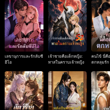
เลขานุการและรักลับซี
เจ้าชายคือเด็กหญิง:
คนไข้ นี่ค
อีโอ
ทาสในคราบเจ้าหญิง
ตกหลุมรัก