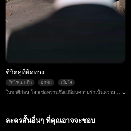
ชีวิตคู่ที่ผิดทาง
รักโรแมนติก
อกหัก
เสียใจ
การเติบโตของตัวละคร
โรแมนติกสมัยใหม่
ในชาติก่อน โจวเข่อหรานซึ่งเปลี่ยนความรักเป็นความแค้นได้เสียชีวิตอย่างไม่คาดคิดในงานศพของโจวหมิงเยว่ ผู้เป็นรักแรกที่ตราตรึงอยู่ในใจของฟู่หย่วนโจว เมื่อได้กลับมาเกิดใหม่ โจวเข่อหรานก็พลันตาสว่าง เธออาสาแต่งงานแทนให้กับเสิ่นผิงจิน ชายหนุ่มผู้มีฉายาว่าคุณชายขี้โรคตามคำร่ำลือ ในตระกูลเสิ่นที่เปรียบเสมือนถ้ำเสือแห่งนี้ เธอและเสิ่นผิงจินผู้ซึ่งซ่อนคมไว้อย่างมิดชิดไม่ต่างกัน ได้เปลี่ยนจากการหยั่งเชิงต่อกันมาเป็นพันธมิตร สองคนร่วมกันต่อกรกับการโจมตีทั้งซึ่งหน้าและลับหลังของจ้าวลวี่จือ ผู้เป็นแม่เลี้ยง และเสิ่นเจิ้นซานน้องชายของสามี สุดท้ายทั้งสองคนก็ค่อยๆ ตกหลุมรักกัน ส่วนฟู่หย่วนโจวซึ่งเสียใจภายหลัง พยายามตามง้อขอคืนดี แต่กลับต้องตกอยู่ในอันตรายครั้งแล้วครั้งเล่าจากการแก้แค้นอย่างบ้าคลั่งของโจวหมิงเยว่ ในที่สุด โจวเข่อหรานได้ช่วยเสิ่นผิงจินกำจัดศัตรูในตระกูลจนหมดสิ้นและกลับมาครองอำนาจได้อีกครั้ง ทั้งสองได้รักและใช้ชีวิตอยู่เคียงข้างกัน ส่วนฟู่หย่วนโจวต้องใช้ชีวิตในช่วงบั้นปลายอย่างโดดเดี่ยวไปพร้อมกับความรู้สึกผิดไปตลอดกาล
ละครสั้นอื่นๆ ที่คุณอาจจะชอบ