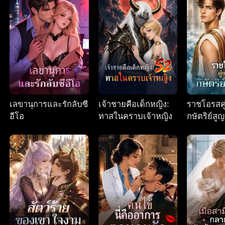
เลขานุการและรักลับซี
เจ้าชายคือเด็กหญิง:
ราชโอรสค
อีโอ
ทาสในคราบเจ้าหญิง
กษัตริย์สู