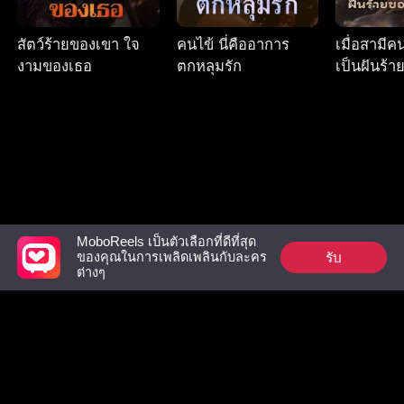
สัตว์ร้ายของเขา ใจ
คนไข้ นี่คืออาการ
เมื่อสามี
งามของเธอ
ตกหลุมรัก
เป็นฝันร้
แฟน
MoboReels เป็นตัวเลือกที่ดีที่สุด
รับ
ของคุณในการเพลิดเพลินกับละคร
Follow Us
ต่างๆ
Facebook
YouTube
Instagram
ข้อกำหนดการใช้งาน
|
นโยบายความเป็นส่วนตัว
|
ติดต่อเรา
© 2018-now CHANGDU (HK) TECHNOLOGY LIMITED