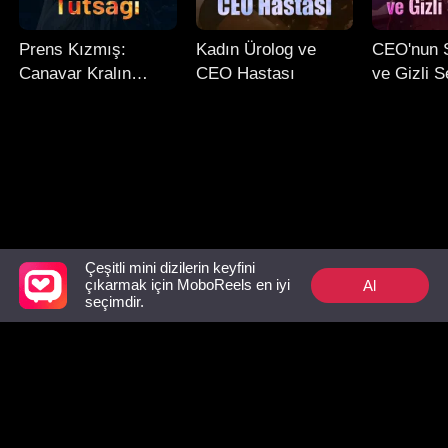
Prens Kızmış:
Kadın Ürolog ve
CEO'nun S
Canavar Kralın
CEO Hastası
ve Gizli S
Tutsağı
Çeşitli mini dizilerin keyfini
Al
çıkarmak için MoboReels en iyi
Follow Us
seçimdir.
Facebook
YouTube
Instagram
Kullanım Şartları
|
Gizlilik Politikası
|
Bize ulaşın
© 2018-now CHANGDU (HK) TECHNOLOGY LIMITED