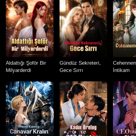
Aldattığı Şoför Bir
Gündüz Sekreteri,
Cehenne
Milyarderdi
Gece Sırrı
İntikam