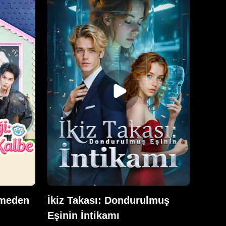
 yer
bağlamamıştı ve Kaylee de bunu
et,
hiç düşünmemişti. Samuel
 yazılı
çoğunlukla yurtdışında olduğu için
ul etti.
nadiren görüşüyorlardı ve
ilde,
görüştüklerinde de Kaylee ondan
üne
kaçınıyordu. Onunla evlendikten
a
sonra Samuel'in kendisini
tlu bir
ölçülemeyecek kadar değerli
anlısı,
bulacağını asla beklemiyordu.
ndan
arı
ile
 başına
feci
şmeden
İkiz Takası: Dondurulmuş
Eşinin İntikamı