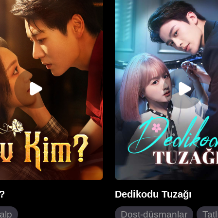
ların kaderini değiştirmek
Saul ölümü sahte bir şekil
di. İç sesini kullanarak,
düzenleyip bir patrona dö
 üvey annesi ve üvey
Cathy'den intikam almaya 
n aile servetini çalmak için
Onu çocuk bakıcısı olmaya
ı tuzakları ortaya çıkardı.
ancak Cathy'nin tüm bu yıl
, bir elinde bebek bezi,
boyunca tek başına onları
 biberonla aileyi kalıcı bir
çocuğunu büyüttüğünden
önlendirdi.
habersizdi. Saul'un acımas
intikam arayışı sırasında, 
çocuklarını büyütmek için 
fedakarlıkları ve verdiği m
öğrendi. Pişmanlıkla dolan
Cathy'yi geri kazanmak içi
çabalamaya başladı. Sonu
yanlış anlaşılmalarını çöz
aşklarını yeniden keşfettile
?
Dedikodu Tuzağı
Kalp
Dost-düşmanlar
Tatl