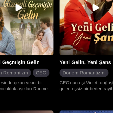
bir sırrı paylaştığını öğrenir
Sonunda işini büyütür ve 
aşkı bulur.
i Geçmişin Gelin
Yeni Gelin, Yeni Şans
n Romantizm
CEO
Dönem Romantizmi
düşmanlar
Yeniden Doğuş
esinde çıkan yıkıcı bir
CEO'nun eşi Violet, doğuş
çocukluk aşıkları Roo ve
gelen eşsiz bir beden rayi
ça Aşık Olmak
Evlilik Sonrası Aşk
ırarak onları on altı uzun
sahipti. Kuzeninin kıskançlı
Mizah
Yavaşça Aşık Olmak
kum etti. Annabel takma
sonucu onu öldürmesinin 
Romantizm
da, yanık izleri ve kalıcı bir
ikisi de düğün günlerine ge