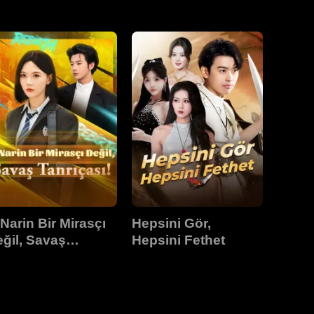
aşkalaşımı
Narin Bir Mirasçı
Hepsini Gör,
ğil, Savaş
Hepsini Fethet
nrıçası!