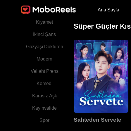
Ana Sayfa
Saray Entrikaları
Kıyamet
Süper Güçler Kıs
İkinci Şans
Gözyaşı Döktüren
Modern
Veliaht Prens
Komedi
Karasız Aşk
Kayınvalide
Sahteden Servete
Spor