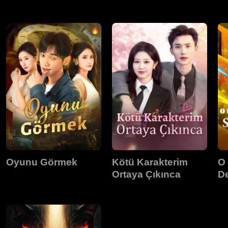
Duyuyor
B
Oyunu Görmek
Kötü Karakterim
O 
Ortaya Çıkınca
De
Ta