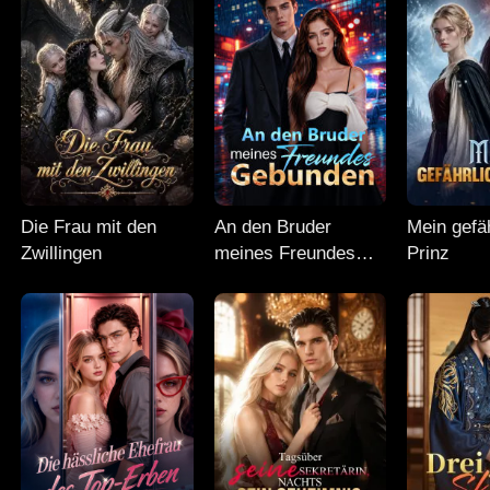
Die Frau mit den
An den Bruder
Mein gefä
Zwillingen
meines Freundes
Prinz
gebunden