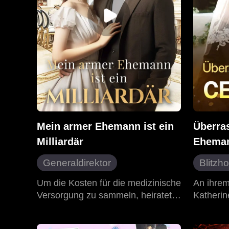
mächtigs
medizinischen Institut. Sobald ihre
Stimme zurückkehrte, begann sie
ihre Rache an Beth.
Mein armer Ehemann ist ein
Überra
Milliardär
Ehema
Generaldirektor
Blitzh
Ersatzbraut
Stadtleben
Liebe 
Um die Kosten für die medizinische
An ihrem
Versorgung zu sammeln, heiratete
Katherin
Büro-
Lillian einen untätigen unehelichen
andere F
Moder
Sohn anstelle ihrer jüngeren
der schr