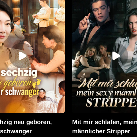
n ihrem Ehemann scheiden
Schulden bezahlen. Sein L
n, was Charles jedoch
arm, voller Banditen und 
. Wie es das Schicksal
Zukunft. Doch Jace hat et
tellte Ella fest, dass sie
niemand hier hat: Wissen 
r war. Charles ließ sie
anderen Zeit. Mit Schießpu
erzlos im Stich und ließ sie
neuen Waffen und clevere
olgen eines Unfalls allein,
verwandelt er das Chaos i
 Erinnerungen zu löschen
Ordnung. Er kämpft sich d
Schritt für Schritt, und bau
sein eigenes Reich. Einer
alle und er gewinnt.
hzig neu geboren,
Mit mir schlafen, mei
 schwanger
männlicher Stripper