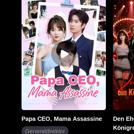
Schwester. Sie dachte, ihr Leben
sie von 
würde von nun an arm und
ausgenut
schwierig sein.
Freundin
Schulden
sie einen
Vermögen
Papa CEO, Mama Assassine
Den Eh
Königr
Generaldirektor