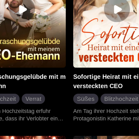
te Mann der Stadt...
schungsgelübde mit meinem CEO-
Sofortige Heirat mit 
nn
versteckten CEO
ochzeit
Verrat
Süßes
Blitzhochzeit
nach der Heirat
HE
Liebe nach der Heirat
 Hochzeitstag erfuhr
Am Tag ihrer Hochzeit stell
e, dass ihr Verlobter eine
Protagonistin Katherine mi
Romanze
Süßes
rau heiratete. Angesichts
Erstaunen fest, dass eine
ne Liebesgeschichten
ecklichen Tatsache, dass
Frau die Braut ist. Nach ei