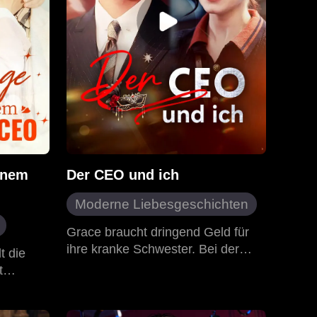
einem
Der CEO und ich
Moderne Liebesgeschichten
Generaldirektor
Sekretär
Grace braucht dringend Geld für
ihre kranke Schwester. Bei der
Großstadt
Erotik
t die
Bewerbung gibt es ein
t
Missverständnis. Der CEO Chris
 andere
hält sie für eine andere und macht
ner